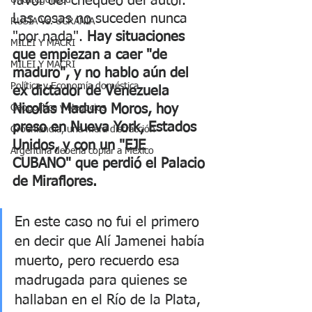
favor del chequeo del autor. 
Uncategorized
Las cosas no suceden nunca 
RUSIA Vs. UCRANIA
"por nada". 
Hay situaciones 
MILEI Y MACRI
que empiezan a caer "de 
MILEI Y MACRI
maduro", y no hablo aún del 
Política y Economía doméstica
ex dictador de Venezuela 
Nicolás Maduro Moros, hoy 
Geopolítica y Negocios
preso en Nueva York, Estados 
Groenlandia, una mera distracción
Unidos, y con un "EJE 
Argentina debería copiar a México
CUBANO" que perdió el Palacio 
de Miraflores. 
En este caso no fui el primero 
en decir que Alí Jamenei había 
muerto, pero recuerdo esa 
madrugada para quienes se 
hallaban en el Río de la Plata, 