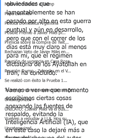
obviedades que 
Musk de enfrentó a Trump
lamentablemente se han 
Papa León XIV
pasado por alto en esta guerra 
Política Doméstica Argentina
puntual y aún en desarrollo, 
Posible Premio a Javier Milei pr...
pero que con el correr de los 
Primicia sobre la compra de Twit...
días está muy claro al menos 
Rechazan Veto de Javier Milei en...
para mí, que el régimen 
Reunión de urgencia en Casa Rosa...
dictatoria de los Ayatollah en 
Reunión Trump - Zelensky en el V...
Irán, ha concluido.
Se realizó con éxito la Prueba 1...
Vamos a ver en que momento 
Trump se reúne nuevamente con Ze...
escribimos ciertas cosas 
Uncategorized
anexando las fuentes de 
UNICATO: ¿Javier Milei va el bús...
respaldo, evitando la 
Vuelven a repudiar a LLA. Hoy su...
Inteligencia Artificial (IA), que 
Uncategorized
en este caso la dejaré más a 