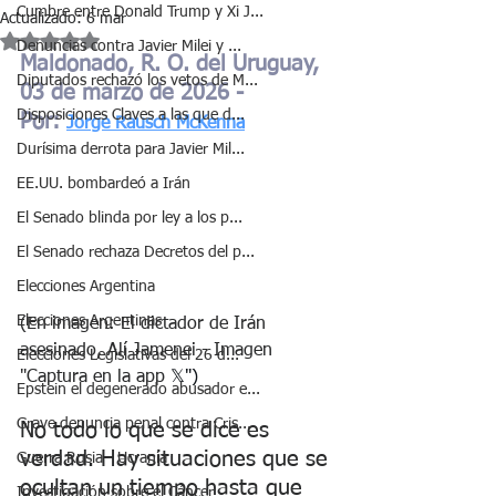
Cumbre entre Donald Trump y Xi J...
Actualizado:
6 mar
Obtuvo NaN de 5 estrellas.
Denuncias contra Javier Milei y ...
Maldonado, R. O. del Uruguay, 
Diputados rechazó los vetos de M...
03 de marzo de 2026 - 
Disposiciones Claves a las que d...
Por: 
Jorge Rausch McKenna
Durísima derrota para Javier Mil...
EE.UU. bombardeó a Irán
El Senado blinda por ley a los p...
El Senado rechaza Decretos del p...
Elecciones Argentina
Elecciones Argentinas
(En imagen: El dictador de Irán 
asesinado, Alí Jamenei - Imagen 
Elecciones Legislativas del 26 d...
"Captura en la app
 𝕏")
Epstein el degenerado abusador e...
Grave denuncia penal contra Cris...
No todo lo que se dice es 
verdad. Hay situaciones que se 
Guerra Rusia - Ucrania
ocultan un tiempo hasta que 
Investigación sobre el Cáncer