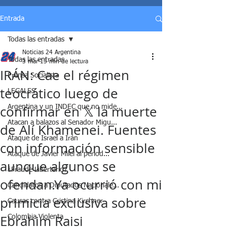
Entrada
Todas las entradas
Noticias 24 Argentina
Todas las entradas
3 mar
13 min de lectura
IRÁN: Cae el régimen
Prensa Socialista
teocrático luego de
LEGALES
confirmar en 𝕏 la muerte
Argentina y un INDEC que no mide...
Atacan a balazos al Senador Migu...
de Alí Khamenei. Fuentes
Ataque de Israel a Irán
con información sensible
Ataque de Javier Milei al period...
aunque algunos se
¿Fraude Libertario?
ofendan.Ya ocurrió con mi
Candidatos a Diputados Nacionale...
primicia exclusiva sobre
Causas contra Cristina Kirchner
Ebrahim Raisi
Colombia Violenta