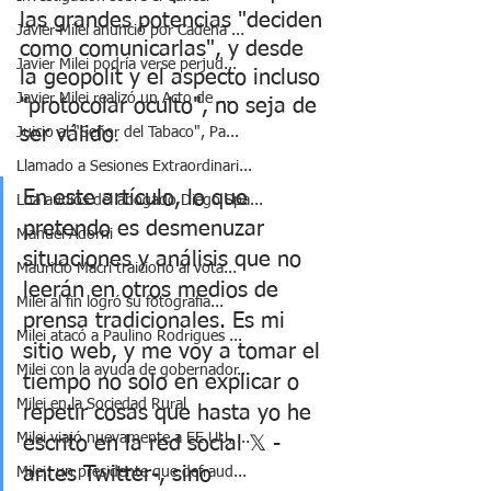
las grandes potencias "deciden 
Javier Milei anunció por Cadena ...
como comunicarlas", y desde 
Javier Milei podría verse perjud...
la geopolít y el aspecto incluso 
Javier Milei realizó un Acto de ...
"protocolar oculto", no seja de 
ser válido
Juicio al "Señor del Tabaco", Pa...
. 
Llamado a Sesiones Extraordinari...
En este artículo, lo que 
Loa audios del abogado Diego Spa...
pretendo es desmenuzar 
Manuel Adorni
situaciones y análisis que no 
Mauricio Macri traicionó al vota...
leerán en otros medios de 
Milei al fin logró su fotografía...
prensa tradicionales. Es mi 
Milei atacó a Paulino Rodrigues ...
sitio web, y me voy a tomar el 
Milei con la ayuda de gobernador...
tiempo no solo en explicar o 
Milei en la Sociedad Rural
repetir cosas que hasta yo he 
Milei viajó nuevamente a EE.UU. ...
escrito en la red social 𝕏 - 
antes Twitter-, sino 
Milei: un presidente que defraud...