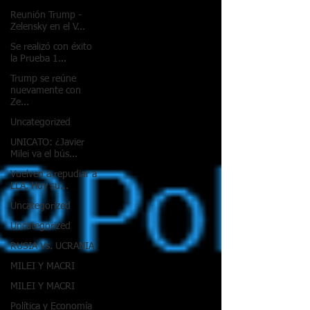
Reunión Trump -
Zelensky en el V...
Se realizó con éxito
la Prueba 1...
Trump se reúne
nuevamente con
Ze...
Uncategorized
UNICATO: ¿Javier
Milei va el bús...
Vuelven a repudiar a
LLA. Hoy su...
Uncategorized
Uncategorized
RUSIA Vs. UCRANIA
MILEI Y MACRI
MILEI Y MACRI
Política y Economía