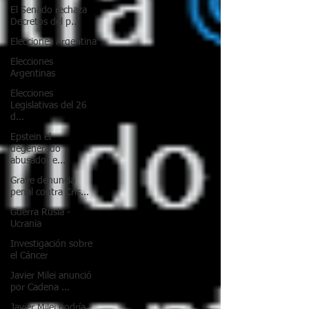
El Senado rechaza
Decretos del p...
Elecciones Argentina
Elecciones
Argentinas
Elecciones
Legislativas del 26
d...
Epstein el
degenerado
abusador e...
Grave denuncia
penal contra Cris...
Guerra Rusia -
Ucrania
Investigación sobre
el Cáncer
Javier Milei anunció
por Cadena ...
Javier Milei podría