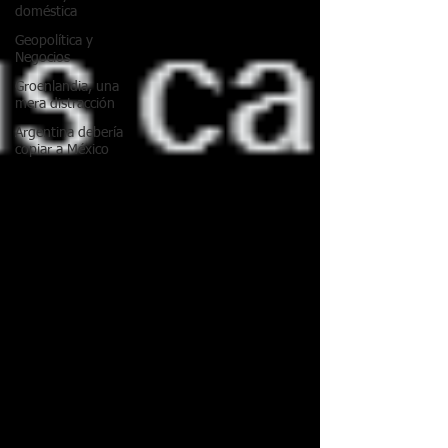
doméstica
Geopolítica y
Negocios
Groenlandia, una
mera distracción
Argentina debería
copiar a México