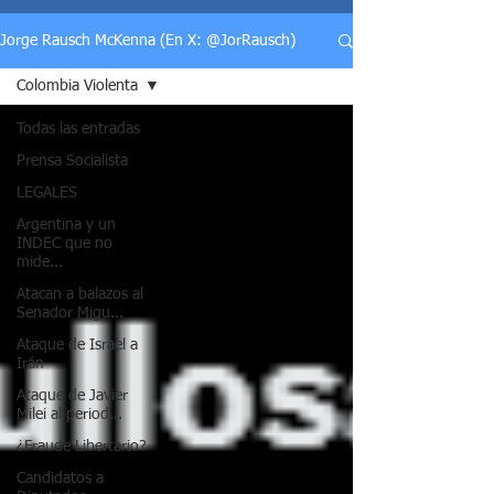
Jorge Rausch McKenna (En X: @JorRausch)
Colombia Violenta
Todas las entradas
Prensa Socialista
LEGALES
Argentina y un
INDEC que no
mide...
Atacan a balazos al
Senador Migu...
Ataque de Israel a
Irán
Ataque de Javier
Milei al period...
¿Fraude Libertario?
Candidatos a