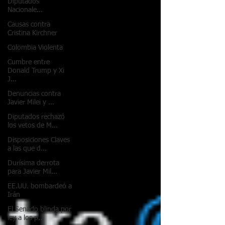
Diputados
Nacionale...
Causas contra
Cristina Kirchner
Colombia Violenta
Cumbre entre
Donald Trump y Xi
J...
Denuncias contra
Javier Milei y ...
Diputados rechazó
los vetos de M...
Disposiciones Claves
a las que d...
Durísima derrota
para Javier Mil...
EE.UU. bombardeó a
Irán
El Senado blinda por
ley a los p...