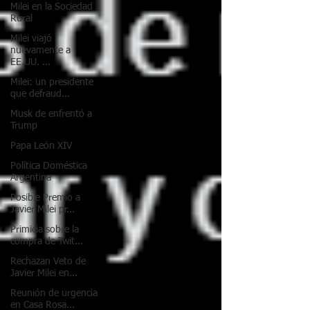
Milei en la Sociedad
Rural
Milei viajó
nuevamente a
EE.UU. ...
Milei: un presidente
que defraud...
Musk de enfrentó a
Trump
Papa León XIV
Política Doméstica
Argentina
Posible Premio a
Javier Milei pr...
Primicia sobre la
compra de Twit...
Rechazan Veto de
Javier Milei en...
Reunión de urgencia
en Casa Rosa...