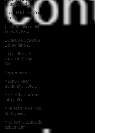
verse perjud...
Javier Milei realizó un
Acto de ...
Juicio al "Señor del
Tabaco", Pa...
Llamado a Sesiones
Extraordinari...
Loa audios del
abogado Diego
Spa...
Manuel Adorni
Mauricio Macri
traicionó al vota...
Milei al fin logró su
fotografía...
Milei atacó a Paulino
Rodrigues ...
Milei con la ayuda de
gobernador...