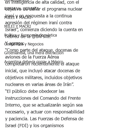
Uncategorized
en inteligencia de alta calidad, con el 
RUSIA Vs. UCRANIA
objetivo de dañar el programa nuclear 
iraní y en respuesta a la continua 
MILEI Y MACRI
agresión del régimen iraní contra 
MILEI Y MACRI
Israel”, comienza diciendo la cuenta en 
Política y Economía doméstica
hebreo de la @IAFsite.
Y agrega:
Geopolítica y Negocios
“Como parte del ataque, docenas de 
Groenlandia, una mera distracción
aviones de la Fuerza Aérea 
Argentina debería copiar a México
completaron recientemente el ataque 
inicial, que incluyó atacar docenas de 
objetivos militares, incluidos objetivos 
nucleares en varias áreas de Irán”.
“El público debe obedecer las 
instrucciones del Comando del Frente 
Interno, que se actualizarán según sea 
necesario, y actuar con responsabilidad 
y paciencia. Las Fuerzas de Defensa de 
Israel (FDI) y los organismos 