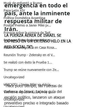
emergencia en todo el 
Musk de enfrentó a Trump
Papa León XIV
país, ante la inminente 
Política Doméstica Argentina
respuesta militar de 
Posible Premio a Javier Milei pr...
Irán.
Primicia sobre la compra de Twit...
LA FUERZA AÉREA DE ISRAEL SE 
Rechazan Veto de Javier Milei en...
EXPRESÓ EN UN EXTENSO HILO EN LA 
RED SOCIAL “X”:
Reunión de urgencia en Casa Rosa...
Reunión Trump - Zelensky en el V...
Se realizó con éxito la Prueba 1...
Trump se reúne nuevamente con Ze...
Uncategorized
UNICATO: ¿Javier Milei va el bús...
“Hace poco tiempo, las Fuerzas de 
Defensa de Israel, bajo la guía del 
Vuelven a repudiar a LLA. Hoy su...
escalón político, lanzaron un ataque 
Uncategorized
preventivo preciso e integrado basado 