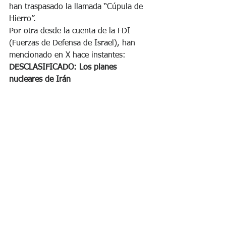
han traspasado la llamada “Cúpula de 
Hierro”.
Por otra desde la cuenta de la FDI 
(Fuerzas de Defensa de Israel), han 
mencionado en X hace instantes: 
DESCLASIFICADO: Los planes 
nucleares de Irán
“Nuevas revelaciones de inteligencia 
muestran que Irán se está acercando al 
punto de no retorno en su carrera 
hacia un arma nuclear. El régimen está 
produciendo miles de kilogramos de 
uranio enriquecido, junto con 
instalaciones de enriquecimiento 
descentralizadas y fortificadas, 
ubicadas en sitios subterráneos 
reforzados. Este programa se ha 
acelerado significativamente en los 
últimos meses, acercando al régimen 