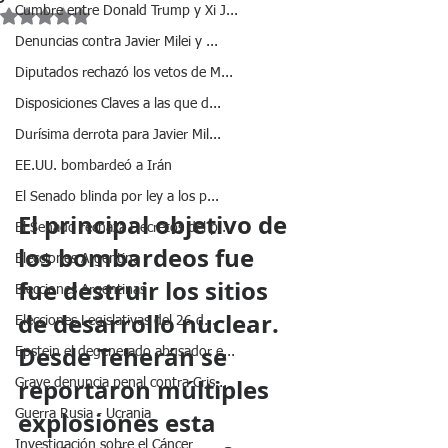
Cumbre entre Donald Trump y Xi J...
Obtuvo NaN de 5 estrellas.
Denuncias contra Javier Milei y ...
Diputados rechazó los vetos de M...
Disposiciones Claves a las que d...
Durísima derrota para Javier Mil...
EE.UU. bombardeó a Irán
El Senado blinda por ley a los p...
El principal objetivo de 
El Senado rechaza Decretos del p...
los bombardeos fue 
Elecciones Argentina
fue destruir los sitios 
Elecciones Argentinas
de desarrollo nuclear. 
Elecciones Legislativas del 26 d...
Desde Teherán se 
Epstein el degenerado abusador e...
reportaron múltiples 
Grave denuncia penal contra Cris...
explosiones esta 
Guerra Rusia - Ucrania
Investigación sobre el Cáncer