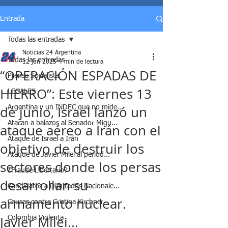
Entrada
Todas las entradas
Noticias 24 Argentina
Todas las entradas
12 jun 2025
4 min de lectura
“OPERACIÓN ESPADAS DE
Prensa Socialista
HIERRO”: Este viernes 13
LEGALES
de junio, Israel lanzó un
Argentina y un INDEC que no mide...
Atacan a balazos al Senador Migu...
ataque aéreo a Irán con el
Ataque de Israel a Irán
objetivo de destruir los
Ataque de Javier Milei al period...
sectores donde los persas
¿Fraude Libertario?
desarrollan su
Candidatos a Diputados Nacionale...
armamento nuclear.
Causas contra Cristina Kirchner
Javier Milei...
Colombia Violenta