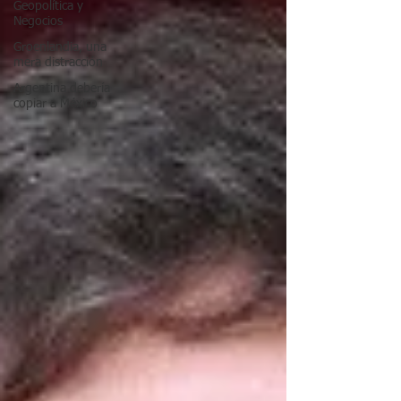
Geopolítica y
Negocios
Groenlandia, una
mera distracción
Argentina debería
copiar a México