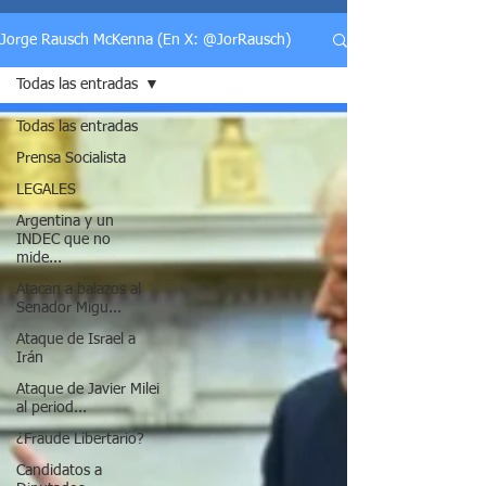
Jorge Rausch McKenna (En X: @JorRausch)
Todas las entradas
Todas las entradas
Prensa Socialista
LEGALES
Argentina y un
INDEC que no
mide...
Atacan a balazos al
Senador Migu...
Ataque de Israel a
Irán
Ataque de Javier Milei
al period...
¿Fraude Libertario?
Candidatos a