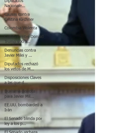
Diputados
Nacionale...
Causas contra
Cristina Kirchner
Colombia Violenta
Cumbre entre Donald
Trump y Xi J...
Denuncias contra
Javier Milei y ...
Diputados rechazó
los vetos de M...
Disposiciones Claves
a las que d...
Durísima derrota
para Javier Mil...
EE.UU. bombardeó a
Irán
El Senado blinda por
ley a los p...
El Senado rechaza