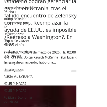
Zelensky en el V...
La Unión Europea y el Reino
Se realizó con éxito la
Prueba 1...
Unido no podrán gerenciar la
Trump se reúne
guerra en Ucrania, tras el
nuevamente con
Ze...
fallido encuentro de Zelensky
Uncategorized
con Trump. Reemplazar la
UNICATO: ¿Javier
ayuda de EE.UU. es imposible.
Milei va el bús...
¿Regreso a Washington?. En
Vuelven a repudiar a
LLA. Hoy su...
días
Uncategorized
[Paysandú, ROU, 4 de marzo de 2025, Hs. 02:08 -
Uncategorized
GMT-3 | Por: Jorge Rausch McKenna ] (En lugar de
RUSIA Vs. UCRANIA
la firma de un acuerdo, hubo una...
MILEI Y MACRI
MILEI Y MACRI
Política y Economía
doméstica