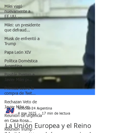
Milei viajó
nuevamente a
EE.UU. ...
Milei: un presidente
que defraud...
Musk de enfrentó a
Trump
Papa León XIV
Política Doméstica
Argentina
Posible Premio a
Javier Milei pr...
Primicia sobre la
compra de Twit...
Rechazan Veto de
Javier Milei en...
Reunión de urgencia
en Casa Rosa...
Noticias 24 Argentina
Reunión Trump -
4 mar 2025
17 min de lectura