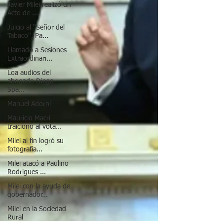
Javier Milei realizó un
Acto de ...
Juicio al "Señor del
Tabaco", Pa...
Llamado a Sesiones
Extraordinari...
Loa audios del
abogado Diego
Spa...
Manuel Adorni
Mauricio Macri
traicionó al vota...
Milei al fin logró su
fotografía...
Milei atacó a Paulino
Rodrigues ...
Milei con la ayuda de
gobernador...
Milei en la Sociedad
Rural