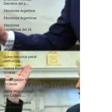
Decretos del p...
Elecciones Argentina
Elecciones Argentinas
Elecciones
Legislativas del 26
d...
Epstein el
degenerado
abusador e...
Grave denuncia penal
contra Cris...
Guerra Rusia -
Ucrania
Investigación sobre
el Cáncer
Javier Milei anunció
por Cadena ...
Javier Milei podría
verse perjud...