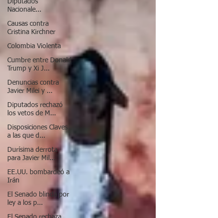
Diputados
Nacionale...
Causas contra
Cristina Kirchner
Colombia Violenta
Cumbre entre Donald
Trump y Xi J...
Denuncias contra
Javier Milei y ...
Diputados rechazó
los vetos de M...
Disposiciones Claves
a las que d...
Durísima derrota
para Javier Mil...
EE.UU. bombardeó a
Irán
El Senado blinda por
ley a los p...
El Senado rechaza