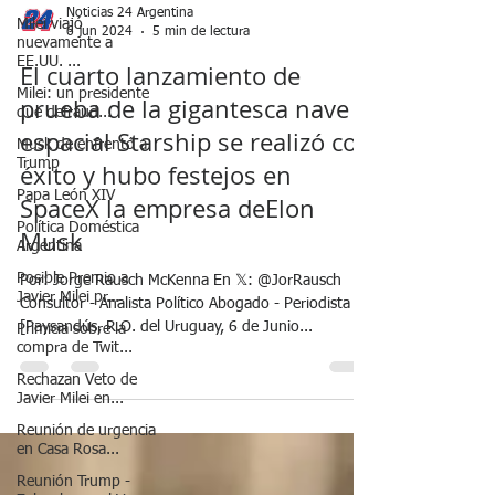
Milei viajó
nuevamente a
EE.UU. ...
Milei: un presidente
Noticias 24 Argentina
que defraud...
6 jun 2024
5 min de lectura
Musk de enfrentó a
El cuarto lanzamiento de
Trump
prueba de la gigantesca nave
Papa León XIV
espacial Starship se realizó con
Política Doméstica
Argentina
éxito y hubo festejos en
Posible Premio a
SpaceX la empresa deElon
Javier Milei pr...
Musk
Primicia sobre la
compra de Twit...
Por: Jorge Rausch McKenna En 𝕏: @JorRausch
Rechazan Veto de
Consultor - Analista Político Abogado - Periodista
Javier Milei en...
[Paysandús, R.O. del Uruguay, 6 de Junio...
Reunión de urgencia
en Casa Rosa...
Reunión Trump -