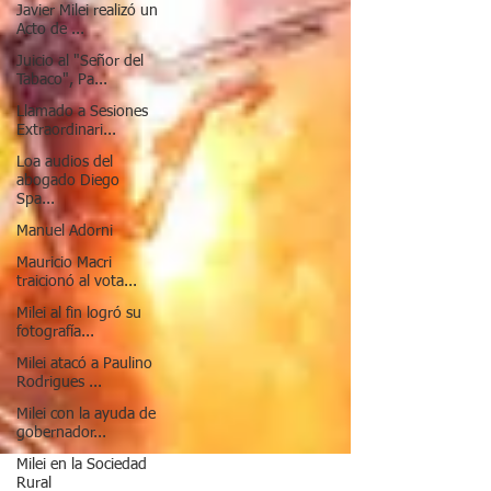
Javier Milei realizó un
Acto de ...
Juicio al "Señor del
Tabaco", Pa...
Llamado a Sesiones
Extraordinari...
Loa audios del
abogado Diego
Spa...
Manuel Adorni
Mauricio Macri
traicionó al vota...
Milei al fin logró su
fotografía...
Milei atacó a Paulino
Rodrigues ...
Milei con la ayuda de
gobernador...
Milei en la Sociedad
Rural