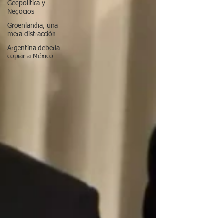
Geopolítica y
Negocios
Groenlandia, una
mera distracción
Argentina debería
copiar a México