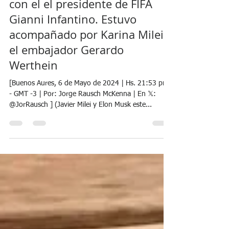
Noticias 24 Argentina
6 may 2024
3 min de lectura
Instituto Milken: Javier Milei se
encontró nuevamente con
Elon Musk en EEUU y dialogó
con el el presidente de FIFA
Gianni Infantino. Estuvo
acompañado por Karina Milei y
el embajador Gerardo
Werthein
[Buenos Aures, 6 de Mayo de 2024 | Hs. 21:53 pm
- GMT -3 | Por: Jorge Rausch McKenna | En 𝕏:
@JorRausch ] (Javier Milei y Elon Musk este...