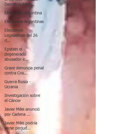
Decretos del p...
Elecciones Argentina
Elecciones Argentinas
Elecciones
Legislativas del 26
d...
Epstein el
degenerado
abusador e...
Grave denuncia penal
contra Cris...
Guerra Rusia -
Ucrania
Investigación sobre
el Cáncer
Javier Milei anunció
por Cadena ...
Javier Milei podría
verse perjud...