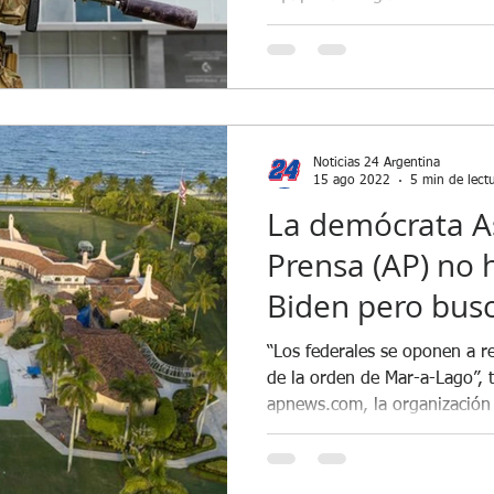
Noticias 24 Argentina
15 ago 2022
5 min de lect
La demócrata A
Prensa (AP) no 
Biden pero bus
más a Trump
“Los federales se oponen a re
de la orden de Mar-a-Lago”, t
apnews.com, la organización 