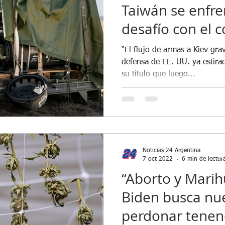
Taiwán se enfre
desafío con el c
Ucrania
“El flujo de armas a Kiev gra
defensa de EE. UU. ya estirad
su título que luego...
Noticias 24 Argentina
7 oct 2022
6 min de lectur
“Aborto y Marih
Biden busca n
perdonar tenen