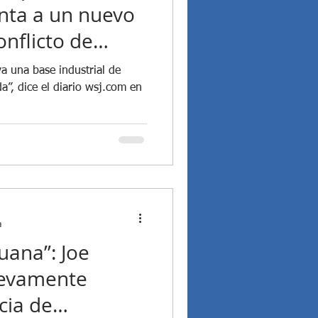
nta a un nuevo
onflicto de
va una base industrial de
a”, dice el diario wsj.com en
a
uana”: Joe
uevamente
cia de