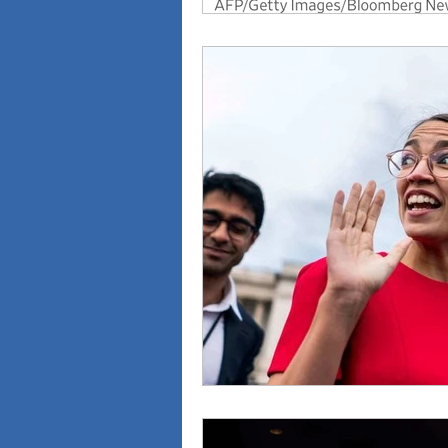
Elecciones Legislativas del 26 d...
Investigación sobre el Cáncer
Javi
Juicio al "Señor del Tabaco", Pa...