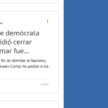
Guerra Rusia - Ucrania
er Milei realizó un Acto de ...
ra
te demócrata
idió cerrar
Omar fue
isemita
in de derrotar al fascismo,
Ocasio-Cortez ha pedido a los