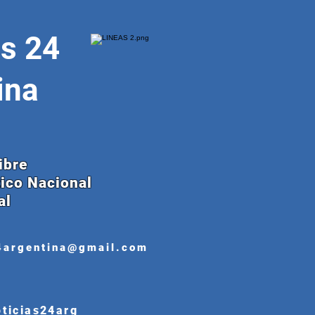
as 24
ina
ibre
tico Nacional
al
4argentina@gmail.com
oticias24arg