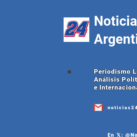
Notici
Argent
Periodismo L
Análisis Polí
e Internacion
noticias2
En 𝕏: @N