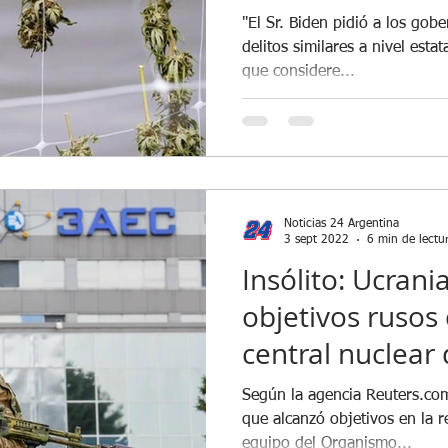
marihuana por l
"El Sr. Biden pidió a los go
delitos similares a nivel estata
que considere...
Noticias 24 Argentina
3 sept 2022
6 min de lectu
Insólito: Ucrani
objetivos rusos 
central nuclear
expertos de la
Según la agencia Reuters.com
que alcanzó objetivos en la r
equipo del Organismo...