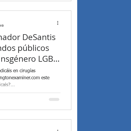
ura
nador DeSantis
ondos públicos
ransgénero LGBT
dicáis en cirugías
cais?...