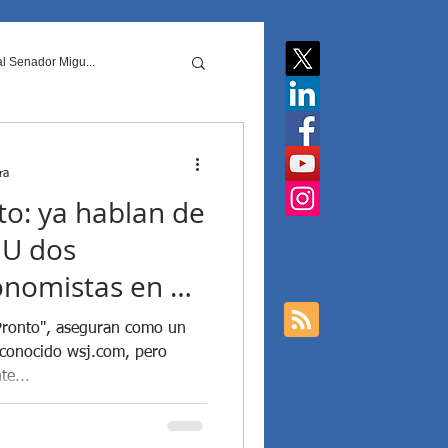
l Senador Migu...
acionale...
ra
to: ya hablan de
a Javier Milei y ...
UU dos
onomistas en el
EE.UU. bombardeó a Irán
 Pronto", aseguran como un
reconocido wsj.com, pero
e...
 Argentinas