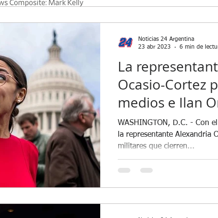
Epstein el degenerado abusador e...
Grave denuncia penal contra Cris...
Noticias 24 Argentina
er Milei anunció por Cadena ...
Javier Milei podría verse perjud...
Javi
23 abr 2023
6 min de lectu
La representan
Ocasio-Cortez p
Llamado a Sesiones Extraordinari...
medios e Ilan 
acusada de ant
WASHINGTON, D.C. - Con el f
la representante Alexandria 
militares que cierren...