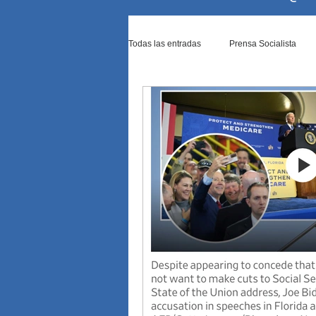
Todas las entradas
Prensa Socialista
Ataque de Israel a Irán
Ataque de Ja
Causas contra Cristina Kirchner
Co
Diputados rechazó los vetos de M...
El Senado blinda por ley a los p...