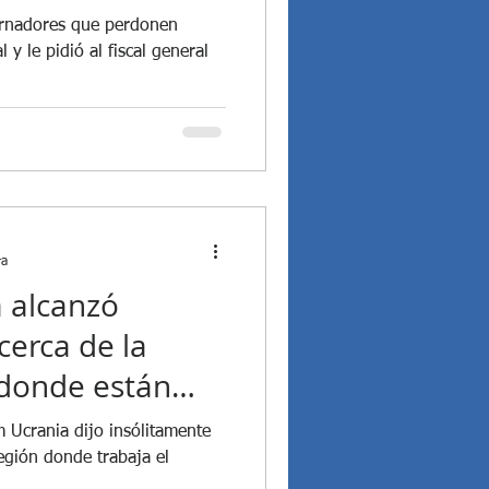
as elecciones
bernadores que perdonen
l y le pidió al fiscal general
ra
a alcanzó
cerca de la
 donde están
 ONU
 Ucrania dijo insólitamente
egión donde trabaja el