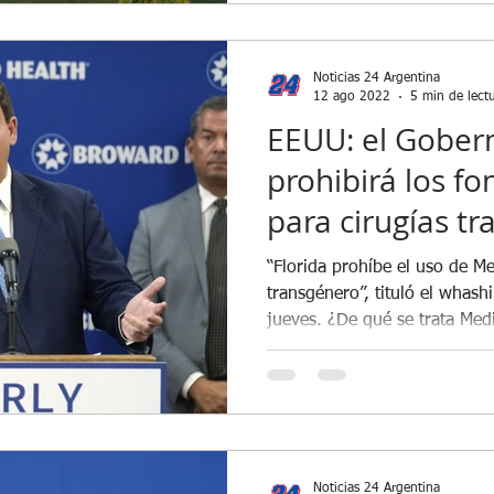
Noticias 24 Argentina
12 ago 2022
5 min de lect
EEUU: el Gober
prohibirá los f
para cirugías t
en Florida
“Florida prohíbe el uso de Me
transgénero”, tituló el whashingtonexaminer.com este
jueves. ¿De qué se trata Medi
Noticias 24 Argentina