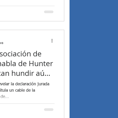
ura
sociación de
habla de Hunter
can hundir aún
velar la declaración jurada
itula un cable de la
de...