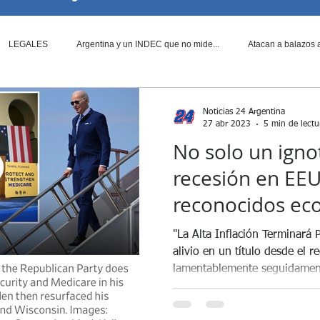
LEGALES
Argentina y un INDEC que no mide...
Atacan a balazos a
vier Milei al period...
¿Fraude Libertario?
Candidatos a Diputados N
Noticias 24 Argentina
27 abr 2023
5 min de lectu
No solo un igno
lombia Violenta
Cumbre entre Donald Trump y Xi J...
Denuncias contr
recesión en EE
reconocidos ec
Disposiciones Claves a las que d...
Durísima derrota para Javier Mil...
prestigioso WSJ
"La Alta Inflación Terminará
alivio en un título desde el 
lamentablemente seguidament
El Senado rechaza Decretos del p...
Elecciones Argentina
Elecciones