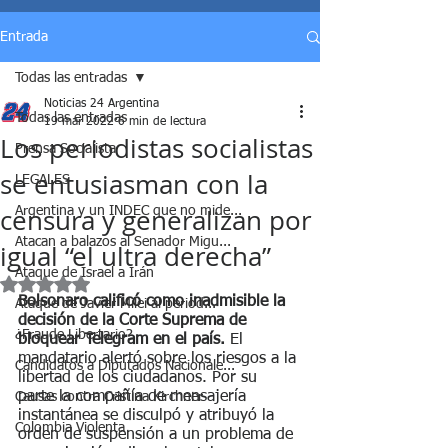
Entrada
Todas las entradas
Noticias 24 Argentina
Todas las entradas
19 mar 2022
6 min de lectura
Los periodistas socialistas
Prensa Socialista
se entusiasman con la
LEGALES
censura y generalizan por
Argentina y un INDEC que no mide...
Atacan a balazos al Senador Migu...
igual “el ultra derecha”
Ataque de Israel a Irán
Obtuvo NaN de 5 estrellas.
Bolsonaro calificó como inadmisible la 
Ataque de Javier Milei al period...
decisión de la Corte Suprema de 
¿Fraude Libertario?
bloquear Telegram en el país. 
El 
mandatario alertó sobre los riesgos a la 
Candidatos a Diputados Nacionale...
libertad de los ciudadanos. Por su 
parte la compañía de mensajería 
Causas contra Cristina Kirchner
instantánea se disculpó y atribuyó la 
Colombia Violenta
orden de suspensión a un problema de 