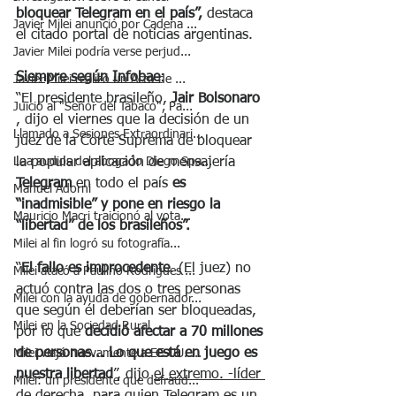
bloquear Telegram en el país”, 
destaca 
Javier Milei anunció por Cadena ...
el citado portal de noticias argentinas.
Javier Milei podría verse perjud...
Siempre según Infobae
:
Javier Milei realizó un Acto de ...
“El presidente brasileño, 
Jair Bolsonaro
Juicio al "Señor del Tabaco", Pa...
, dijo el viernes que la decisión de un 
Llamado a Sesiones Extraordinari...
juez de la Corte Suprema de bloquear 
la popular aplicación de mensajería 
Loa audios del abogado Diego Spa...
Telegram
 en todo el país 
es 
Manuel Adorni
“inadmisible” y pone en riesgo la 
Mauricio Macri traicionó al vota...
“libertad” de los brasileños”.
Milei al fin logró su fotografía...
“
El fallo es improcedente
. (El juez) no 
Milei atacó a Paulino Rodrigues ...
actuó contra las dos o tres personas 
Milei con la ayuda de gobernador...
que según él deberían ser bloqueadas, 
Milei en la Sociedad Rural
por lo que 
decidió afectar a 70 millones 
de personas... Lo que está en juego es 
Milei viajó nuevamente a EE.UU. ...
nuestra libertad
”, dijo 
el extremo. -líder 
Milei: un presidente que defraud...
de derecha
, para quien Telegram es un 