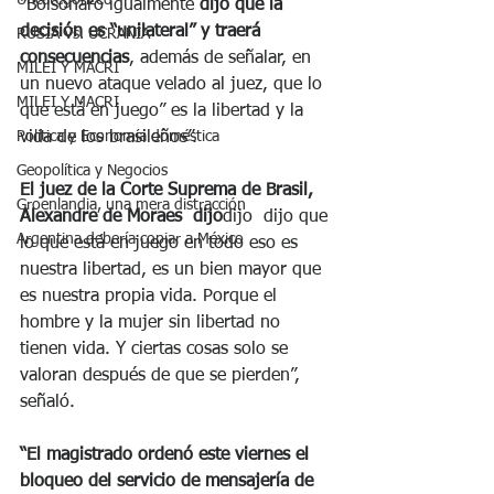
Uncategorized
“Bolsonaro igualmente 
dijo que la 
decisión es “unilateral” y traerá 
RUSIA Vs. UCRANIA
consecuencias
, además de señalar, en 
MILEI Y MACRI
un nuevo ataque velado al juez, que lo 
MILEI Y MACRI
que está en juego” es la libertad y la 
Política y Economía doméstica
vida de los brasileños”.
Geopolítica y Negocios
El juez de la Corte Suprema de Brasil, 
Groenlandia, una mera distracción
Alexandre de Moraes  dijo
dijo  dijo que 
Argentina debería copiar a México
lo que está en juego en todo eso es 
nuestra libertad, es un bien mayor que 
es nuestra propia vida. Porque el 
hombre y la mujer sin libertad no 
tienen vida. Y ciertas cosas solo se 
valoran después de que se pierden”, 
señaló.
“El magistrado ordenó este viernes el 
bloqueo del servicio de mensajería de 