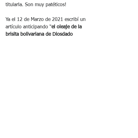
titularla. Son muy patéticos!
Ya el 12 de Marzo de 2021 escribí un 
artículo anticipando “
el oleaje de la 
brisita bolivariana de Diosdado 
Cabello
: 
Prensa e ideología socialista: 
sale Donald Trump e ingresa Jair 
Bolsonaro.
¿Y cómo no iban a 
intentar “meter a 
Bolsonaro” por su 
imparcialidad en no 
sancionar a Rusia por 
la invasión a Ucrania? 