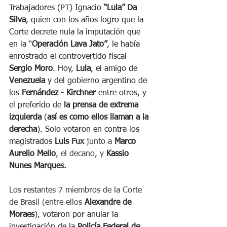
Trabajadores (PT) Ignacio 
“Lula” Da 
Silva
, quien con los años logro que la 
Corte decrete nula la imputación que 
en la “
Operación Lava Jato”
, le había 
enrostrado el controvertido fiscal 
Sergio Moro
. Hoy, 
Lula
, el amigo de 
Venezuela
 y del gobierno argentino de 
los 
Fernández - Kirchner 
entre otros, y 
el preferido de 
la prensa de extrema 
izquierda
 (
así es como ellos llaman a la 
derecha
). Solo votaron en contra los 
magistrados
 Luis 
Fux
 junto a 
Marco 
Aurelio Mello
, el decano, y 
Kassio 
Nunes Marque
s. 
Los restantes 7 miembros de la Corte 
de Brasil (entre ellos 
Alexandre de 
Moraes
), votaron por anular la 
investigación de la 
Policía Federal de 