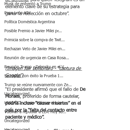
Musk de enfrentó a Trump
elemento clave de su estrategia para 
Papa León XIV
ganar la reelección en octubre”.
Política Doméstica Argentina
Posible Premio a Javier Milei pr...
Primicia sobre la compra de Twit...
Rechazan Veto de Javier Milei en...
Reunión de urgencia en Casa Rosa...
Reunión Trump - Zelensky en el V...
(Imagen Jair Bolsonaro - “captura de 
Google”)
Se realizó con éxito la Prueba 1...
Trump se reúne nuevamente con Ze...
“El presidente afirmó que el fallo de 
De 
Uncategorized
Moraes
, proferido de forma cautelar, 
UNICATO: ¿Javier Milei va el bús...
podría incluso “causar muertes” en el 
país por la “falta del contacto entre 
Vuelven a repudiar a LLA. Hoy su...
paciente y médico”.
Uncategorized