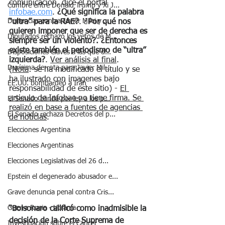
comunicación, dice el portal 
Cumbre entre Donald Trump y Xi J...
infobae.com
. 
¿Qué significa la palabra 
Denuncias contra Javier Milei y ...
“ultra” para la RAE?
. ¿
Por qué nos 
quieren imponer que ser de derecha es 
Diputados rechazó los vetos de M...
siempre ser un violento?. ¿Entonces 
existe también el periodismo de “ultra” 
Disposiciones Claves a las que d...
izquierda?
. 
Ver análisis al final
.
Durísima derrota para Javier Mil...
(
Nota
: se ha modificado el título y se 
ha ilustrado con imagenes bajo 
EE.UU. bombardeó a Irán
responsabilidad de este sitio) - 
El 
articulo de Infobae no tiene firma. Se 
El Senado blinda por ley a los p...
realizó en base a fuentes de agencias 
El Senado rechaza Decretos del p...
de noticias
.
Elecciones Argentina
Elecciones Argentinas
Elecciones Legislativas del 26 d...
Epstein el degenerado abusador e...
Grave denuncia penal contra Cris...
Guerra Rusia - Ucrania
“Bolsonaro calificó como inadmisible la 
decisión de la Corte Suprema de 
Investigación sobre el Cáncer