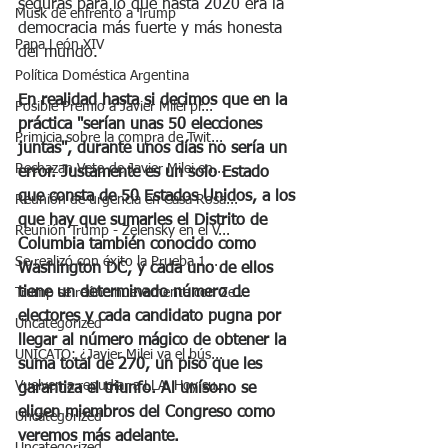
seguras para lo que hasta 2020 era la 
Musk de enfrentó a Trump
democracia más fuerte y más honesta 
Papa León XIV
del mundo. 
Política Doméstica Argentina
En realidad hasta si decimos que en la 
Posible Premio a Javier Milei pr...
práctica "serían unas 50 elecciones 
Primicia sobre la compra de Twit...
juntas", durante unos días no sería un 
Rechazan Veto de Javier Milei en...
error. Justamente es un solo Estado 
que consta de 50 Estados Unidos, a los 
Reunión de urgencia en Casa Rosa...
que hay que sumarles el Distrito de 
Reunión Trump - Zelensky en el V...
Columbia también conocido como 
Se realizó con éxito la Prueba 1...
Washington DC, y cada uno de ellos 
tiene un determinado número de 
Trump se reúne nuevamente con Ze...
electores y cada candidato pugna por 
Uncategorized
llegar al número mágico de obtener la 
UNICATO: ¿Javier Milei va el bús...
suma total de 270, un piso que les 
Vuelven a repudiar a LLA. Hoy su...
garantiza el triunfo. Al unísono se 
eligen miembros del Congreso como 
Uncategorized
veremos más adelante.