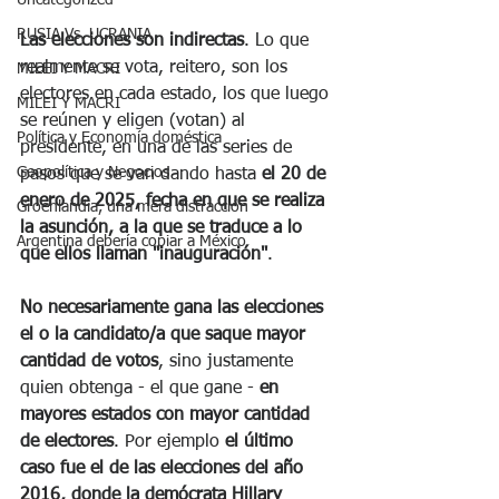
Uncategorized
RUSIA Vs. UCRANIA
Las elecciones son indirectas
. Lo que 
realmente se vota, reitero, son los 
MILEI Y MACRI
electores en cada estado, los que luego 
MILEI Y MACRI
se reúnen y eligen (votan) al 
Política y Economía doméstica
presidente, en una de las series de 
Geopolítica y Negocios
pasos que se van dando hasta 
el 20 de 
enero de 2025, fecha en que se realiza 
Groenlandia, una mera distracción
la asunción, a la que se traduce a lo 
Argentina debería copiar a México
que ellos llaman "inauguración"
. 
No necesariamente gana las elecciones 
el o la candidato/a que saque mayor 
cantidad de votos
, sino justamente 
quien obtenga - el que gane - 
en 
mayores estados con mayor cantidad 
de electores
. Por ejemplo 
el último 
caso fue el de las elecciones del año 
2016, donde la demócrata Hillary 