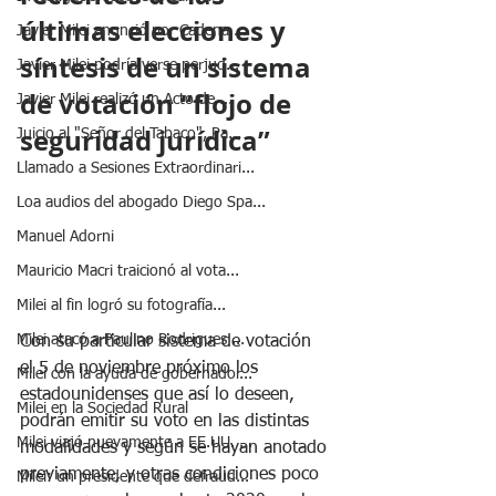
últimas elecciones y 
Javier Milei anunció por Cadena ...
síntesis de un sistema 
Javier Milei podría verse perjud...
de votación “flojo de 
Javier Milei realizó un Acto de ...
seguridad jurídica”
Juicio al "Señor del Tabaco", Pa...
Llamado a Sesiones Extraordinari...
Loa audios del abogado Diego Spa...
Manuel Adorni
Mauricio Macri traicionó al vota...
Milei al fin logró su fotografía...
Milei atacó a Paulino Rodrigues ...
Con su particular sistema de votación 
el 5 de noviembre próximo los 
Milei con la ayuda de gobernador...
estadounidenses que así lo deseen, 
Milei en la Sociedad Rural
podrán emitir su voto en las distintas 
Milei viajó nuevamente a EE.UU. ...
modalidades y según se hayan anotado 
previamente, y otras condiciones poco 
Milei: un presidente que defraud...