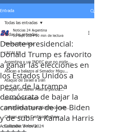
Entrada
Todas las entradas
Noticias 24 Argentina
Todas las entradas
10 sept 2024
10 min de lectura
Debate presidencial:
Prensa Socialista
Donald Trump es favorito
LEGALES
a ganar las elecciones en
Argentina y un INDEC que no mide...
Atacan a balazos al Senador Migu...
los Estados Unidos a
Ataque de Israel a Irán
pesar de la trampa
Ataque de Javier Milei al period...
demócrata de bajar la
¿Fraude Libertario?
candidatura de Joe Biden
Candidatos a Diputados Nacionale...
y de subir a Kamala Harris
Causas contra Cristina Kirchner
Colombia Violenta
Actualizado:
3 nov 2024