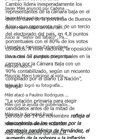
Cambio lidera inesperadamente los 
Javier Milei anunció por Cadena ...
representantes de la cámara baja en el 
Javier Milei podría verse perjud...
distrito clave de la provincia de Buenos 
Aires, que representa más de un tercio 
Javier Milei realizó un Acto de ...
del electorado del país, en 4,8 puntos 
Juicio al "Señor del Tabaco", Pa...
porcentuales con el 80% de los votos 
Llamado a Sesiones Extraordinari...
contados. A nivel nacional, la oposición 
lleva casi 10 puntos porcentuales en la 
Loa audios del abogado Diego Spa...
carrera por la Cámara Baja con un 
Manuel Adorni
90% contabilizado, según un recuento 
Mauricio Macri traicionó al vota...
compilado por el diario La Nación”, 
Milei al fin logró su fotografía...
agrega.
Milei atacó a Paulino Rodrigues ...
“La votación primaria para elegir 
Milei con la ayuda de gobernador...
candidatos antes de la mitad de 
Milei en la Sociedad Rural
período del 14 de noviembre 
refleja el 
descontento de los votantes por la 
Milei viajó nuevamente a EE.UU. ...
estrategia pandémica de Fernández, el 
Milei: un presidente que defraud...
aumento de la pobreza y la inflación 