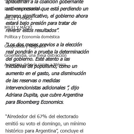
Uncategorized
aplaudirían a la coalición gobernante 
anti-empresarial que está perdiendo un 
RUSIA Vs. UCRANIA
terreno significativo, el gobierno ahora 
MILEI Y MACRI
estará bajo presión para tratar de 
MILEI Y MACRI
revertir estos resultados”
.
Política y Economía doméstica
“Los dos meses previos a la elección 
Geopolítica y Negocios
real pondrán a prueba la determinación 
Groenlandia, una mera distracción
del gobierno. Esté atento a las 
Argentina debería copiar a México
iniciativas de populismo, como un 
aumento en el gasto, una disminución 
de las reservas o medidas 
intervencionistas adicionales ”, dijo 
Adriana Dupita, que cubre Argentina 
para Bloomberg Economics
.
“Alrededor del 67% del electorado 
emitió su voto el domingo, un mínimo 
histórico para Argentina”, concluye el 