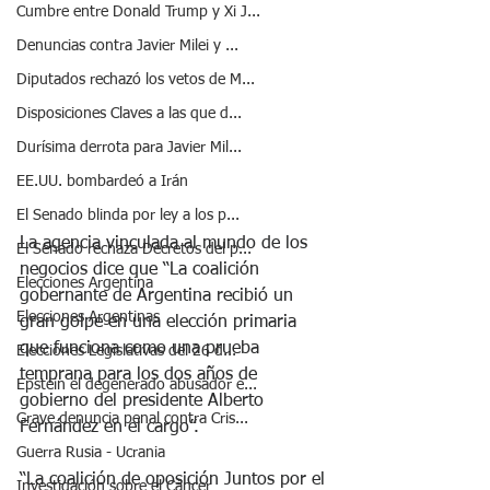
Cumbre entre Donald Trump y Xi J...
Denuncias contra Javier Milei y ...
Diputados rechazó los vetos de M...
Disposiciones Claves a las que d...
Durísima derrota para Javier Mil...
EE.UU. bombardeó a Irán
El Senado blinda por ley a los p...
La agencia vinculada al mundo de los 
El Senado rechaza Decretos del p...
negocios dice que “La coalición 
Elecciones Argentina
gobernante de Argentina recibió un 
Elecciones Argentinas
gran golpe en una elección primaria 
que funciona como una prueba 
Elecciones Legislativas del 26 d...
temprana para los dos años de 
Epstein el degenerado abusador e...
gobierno del presidente Alberto 
Grave denuncia penal contra Cris...
Fernández en el cargo”.
Guerra Rusia - Ucrania
“La coalición de oposición Juntos por el 
Investigación sobre el Cáncer