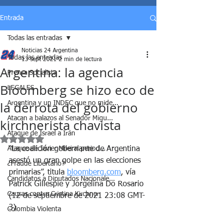
Entrada
Todas las entradas
Noticias 24 Argentina
Todas las entradas
13 sept 2021
2 min de lectura
Argentina: la agencia
Prensa Socialista
Bloomberg se hizo eco de
LEGALES
la derrota del gobierno
Argentina y un INDEC que no mide...
Atacan a balazos al Senador Migu...
kirchnerista chavista
Ataque de Israel a Irán
Obtuvo NaN de 5 estrellas.
Ataque de Javier Milei al period...
“La coalición gobernante de Argentina 
asestó un gran golpe en las elecciones 
¿Fraude Libertario?
primarias”, titula 
bloomberg.com
, vía 
Candidatos a Diputados Nacionale...
Patrick Gillespie y Jorgelina Do Rosario
Causas contra Cristina Kirchner
(12 de septiembre de 2021 23:08 GMT-
3)
Colombia Violenta