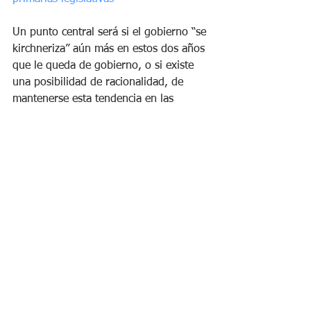
Un punto central será si el gobierno “se 
kirchneriza” aún más en estos dos años 
que le queda de gobierno, o si existe 
una posibilidad de racionalidad, de 
mantenerse esta tendencia en las 
primarias generales de Noviembre.
Van a intentar redoblar la apuesta con 
dinero hacia la gente que más les duele 
que los castigara hoy con el voto: los 
pobres, su voto cautivo
. Es decir, más 
populismo. 
Hasta pronto !
Jorge W. Rausch McKenna
*Analista Político *Abogado *Periodista