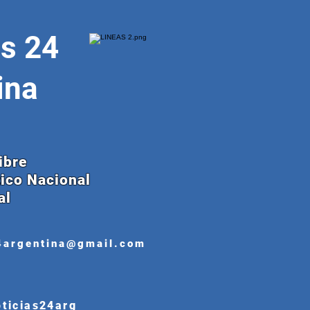
as 24
ina
ibre
tico Nacional
al
4argentina@gmail.com
oticias24arg