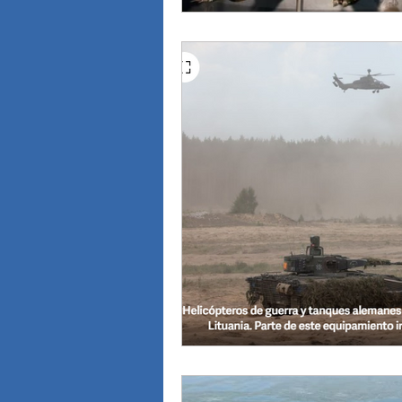
Elecciones Legislativas del 26 d...
Investigación sobre el Cáncer
Javi
Juicio al "Señor del Tabaco", Pa...