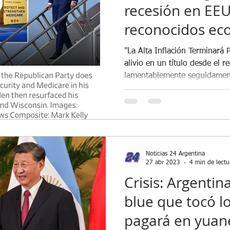
recesión en EE
reconocidos ec
prestigioso WSJ
"La Alta Inflación Terminará
alivio en un título desde el 
lamentablemente seguidament
Noticias 24 Argentina
27 abr 2023
4 min de lectu
Crisis: Argentin
blue que tocó l
pagará en yuane