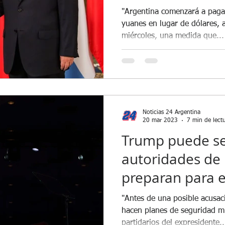
importaciones 
"Argentina comenzará a pagar
yuanes en lugar de dólares, 
miércoles, una medida que...
Noticias 24 Argentina
20 mar 2023
7 min de lect
Trump puede se
autoridades de
preparan para el
N.Y. Times
"Antes de una posible acusaci
hacen planes de seguridad mi
partidarios del expresidente..