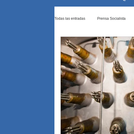
Todas las entradas
Prensa Socialista
Ataque de Israel a Irán
Ataque de Ja
Causas contra Cristina Kirchner
Co
Diputados rechazó los vetos de M...
El Senado blinda por ley a los p...