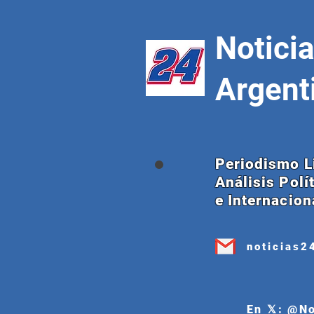
Notici
Argent
Periodismo L
Análisis Polí
e Internacion
noticias2
En 𝕏: @N