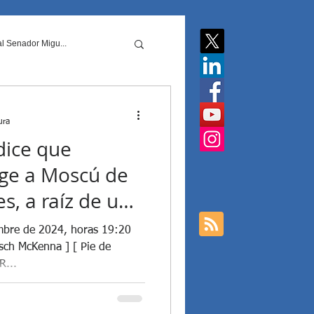
l Senador Migu...
acionale...
ura
dice que
a Javier Milei y ...
ege a Moscú de
s, a raíz de una
EE.UU. bombardeó a Irán
re el Estado de
embre de 2024, horas 19:20
lear Mundial".
sch McKenna ] [ Pie de
R...
 Argentinas
forme sobre la
 Rusia?