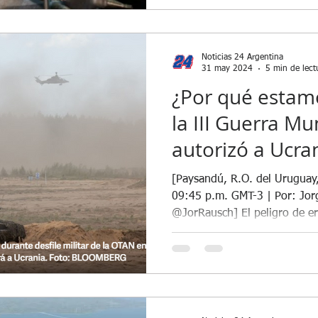
Epstein el degenerado abusador e...
Grave denuncia penal contra Cris...
Noticias 24 Argentina
er Milei anunció por Cadena ...
Javier Milei podría verse perjud...
Javi
31 may 2024
5 min de lect
¿Por qué estam
la III Guerra Mu
Llamado a Sesiones Extraordinari...
autorizó a Ucran
armas en territo
[Paysandú, R.O. del Uruguay
se sumaron otro
09:45 p.m. GMT-3 | Por: Jor
@JorRausch] El peligro de er
Unión Europea.
"Guerra Fría 20