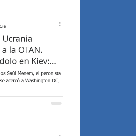
tura
 Ucrania
 a la OTAN.
olo en Kiev:
otros
los Saúl Menem, el peronista
e se acercó a Washington DC,