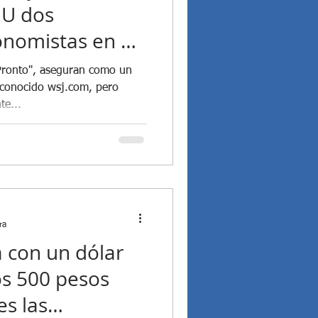
UU dos
onomistas en el
 Pronto", aseguran como un
reconocido wsj.com, pero
e...
ra
a con un dólar
os 500 pesos
s las