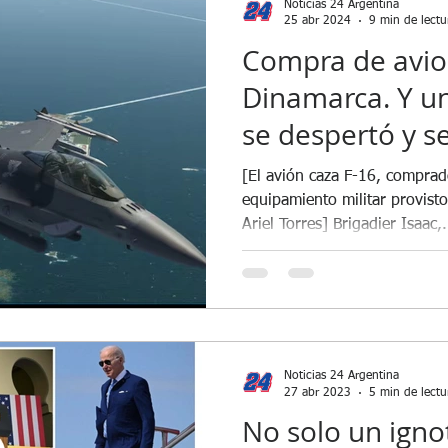
Noticias 24 Argentina
25 abr 2024
9 min de lectu
Compra de avio
Dinamarca. Y un
se despertó y s
China en la carr
[El avión caza F-16, comprad
y llegarán los F-
equipamiento militar provist
Ariel Torres] Brigadier Isaac,.
jefe de las Fue
Brigadier Xavier
Noticias 24 Argentina
27 abr 2023
5 min de lectu
No solo un igno