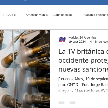
LEGALES
Argentina y un INDEC que no mide...
Atacan a balazos a
vier Milei al period...
¿Fraude Libertario?
Candidatos a Diputados N
Noticias 24 Argentina
19 sept 2024
4 min de lect
La TV británica 
lombia Violenta
Cumbre entre Donald Trump y Xi J...
Denuncias contr
occidente prot
nuevas sancione
Disposiciones Claves a las que d...
Durísima derrota para Javier Mil...
información sob
[ Buenos Aires, 19 de septi
la Industria Nuc
p.m. GMT-3 | Por: Jorge Rau
imagen : " Los reactores VVE
El Senado rechaza Decretos del p...
Elecciones Argentina
Elecciones
¿Qué dice el in
dependencia de