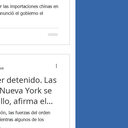
chinas
 las importaciones chinas en
anunció el gobierno el
ura
r detenido. Las
 Nueva York se
lo, afirma el
ón, las fuerzas del orden
entras algunos de los
.