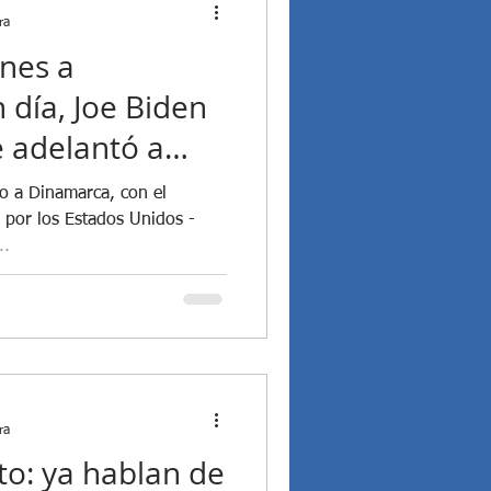
ra
nes a
 día, Joe Biden
e adelantó a
era geopolítica
o a Dinamarca, con el
16. ¿Qué dijo el
o por los Estados Unidos -
..
rzas Armadas,
 Isaac?
ra
to: ya hablan de