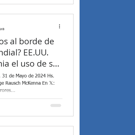
Guerra Rusia - Ucrania
er Milei realizó un Acto de ...
ura
os al borde de
ndial? EE.UU.
ia el uso de sus
rio de Rusia y
, 31 de Mayo de 2024 Hs.
s países de la
ge Rausch McKenna En 𝕏:
rores...
 Nivel nueva
24"