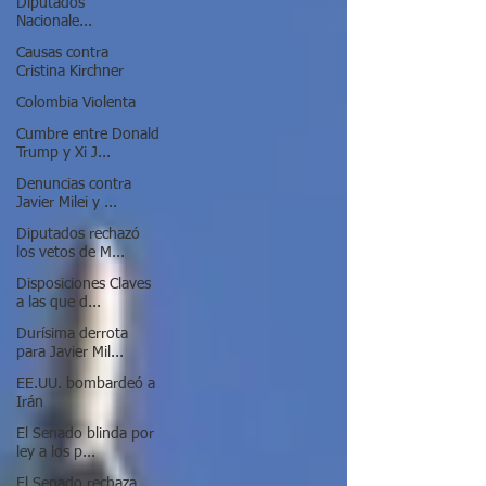
Diputados
Nacionale...
Causas contra
Cristina Kirchner
Colombia Violenta
Cumbre entre Donald
Trump y Xi J...
Denuncias contra
Javier Milei y ...
Diputados rechazó
los vetos de M...
Disposiciones Claves
a las que d...
Durísima derrota
para Javier Mil...
EE.UU. bombardeó a
Irán
El Senado blinda por
ley a los p...
El Senado rechaza