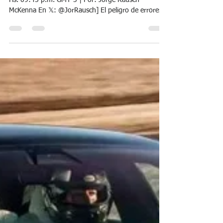
autorizó a Ucrania el uso de
sus armas en territorio de
Rusia y se sumaron otros
países de la Unión Europea.
Nivel nueva "Guerra Fría 2024"
[Paysandú, R.O. del Uruguay, 31 de Mayo de 2024
Hs. 09:45 p.m. GMT-3 | Por: Jorge Rausch
McKenna En 𝕏: @JorRausch] El peligro de errores...