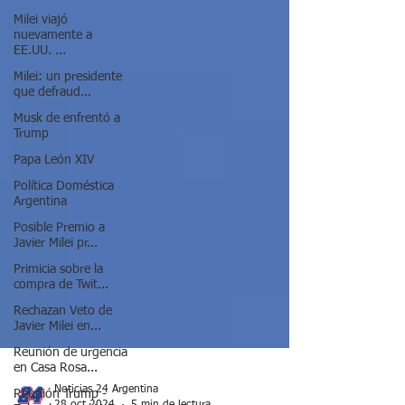
Milei viajó
nuevamente a
EE.UU. ...
Milei: un presidente
que defraud...
Musk de enfrentó a
Trump
Papa León XIV
Política Doméstica
Argentina
Posible Premio a
Javier Milei pr...
Primicia sobre la
compra de Twit...
Rechazan Veto de
Javier Milei en...
Reunión de urgencia
en Casa Rosa...
Reunión Trump -