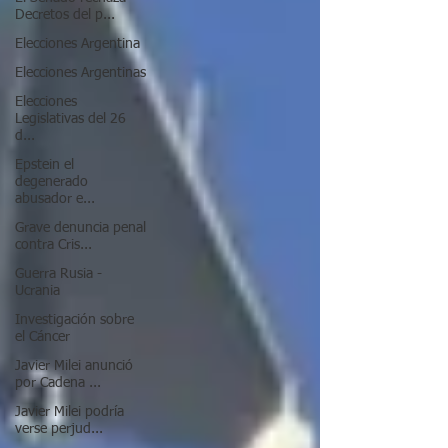
Decretos del p...
Elecciones Argentina
Elecciones Argentinas
Elecciones
Legislativas del 26
d...
Epstein el
degenerado
abusador e...
Grave denuncia penal
contra Cris...
Guerra Rusia -
Ucrania
Investigación sobre
el Cáncer
Javier Milei anunció
por Cadena ...
Javier Milei podría
verse perjud...