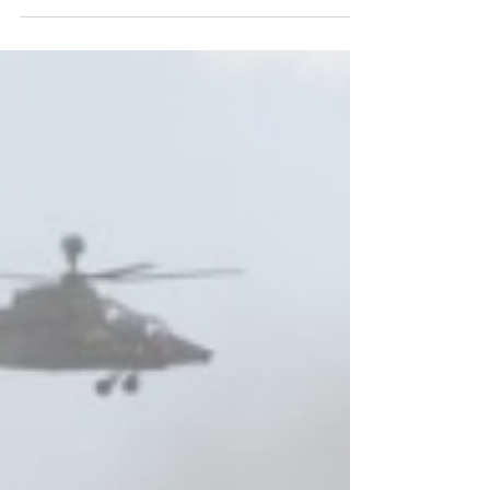
"Trump sufrió una herida de bala de 2 cm de ancho
en el oído, dice su ex médico", tituló politico.com,
agregando en el artículo firmado...