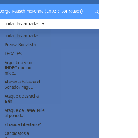
Jorge Rausch McKenna (En X: @JorRausch)
Todas las entradas
Todas las entradas
Prensa Socialista
LEGALES
Argentina y un
INDEC que no
mide...
Atacan a balazos al
Senador Migu...
Ataque de Israel a
Irán
Ataque de Javier Milei
al period...
¿Fraude Libertario?
Candidatos a