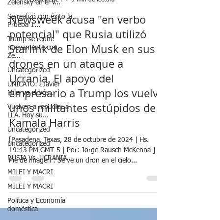
Zelensky en el V...
Se realizó con éxito la
Noticias 24 Argentina
Prueba 1...
28 oct 2024
5 min de lectura
Trump se reúne
Newsweek acusa "en verbo
nuevamente con
Ze...
potencial" que Rusia utilizó
Uncategorized
Starlink de Elon Musk en sus
UNICATO: ¿Javier
drones en un ataque a
Milei va el bús...
Ucrania. El apoyo del
Vuelven a repudiar a
LLA. Hoy su...
empresario a Trump los vuelve
Uncategorized
unos militantes estúpidos de
Uncategorized
Kamala Harris
RUSIA Vs. UCRANIA
[Pasadena, Texas, 28 de octubre de 2024 | Hs.
MILEI Y MACRI
19:43 PM GMT-5 | Por: Jorge Rausch McKenna ] [
MILEI Y MACRI
Pie de imagen : Se ve un dron en el cielo...
Política y Economía
doméstica