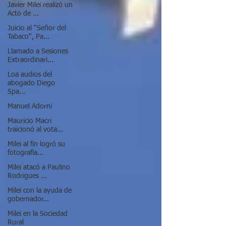
Javier Milei realizó un
Acto de ...
Juicio al "Señor del
Tabaco", Pa...
Llamado a Sesiones
Extraordinari...
Loa audios del
abogado Diego
Spa...
Manuel Adorni
Mauricio Macri
traicionó al vota...
Milei al fin logró su
fotografía...
Milei atacó a Paulino
Rodrigues ...
Milei con la ayuda de
gobernador...
Milei en la Sociedad
Rural