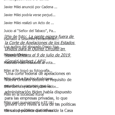
Javier Milei anunció por Cadena ...
Javier Milei podría verse perjud...
Javier Milei realizó un Acto de ...
Juicio al "Señor del Tabaco", Pa...
[Pie de foto: 
La gente espera fuera de 
Llamado a Sesiones Extraordinari...
la Corte de Apelaciones de los Estados 
Loa audios del abogado Diego Spa...
Unidos para el Quinto Circuito en 
Manuel Adorni
Nueva Orleans el 9 de julio de 2019 
(Gerald Herbert / AP)]
Mauricio Macri traicionó al vota...
Milei al fin logró su fotografía...
“Una corte federal de apelaciones en 
Milei atacó a Paulino Rodrigues ...
Nueva Orleans detuvo el requisito de 
pruebas o vacunas que la 
Milei con la ayuda de gobernador...
administración Biden había dispuesto 
Milei en la Sociedad Rural
para las empresas privadas, lo que 
Milei viajó nuevamente a EE.UU. ...
generó otro revés a una de las políticas 
de salud pública distintivas de la Casa 
Milei: un presidente que defraud...