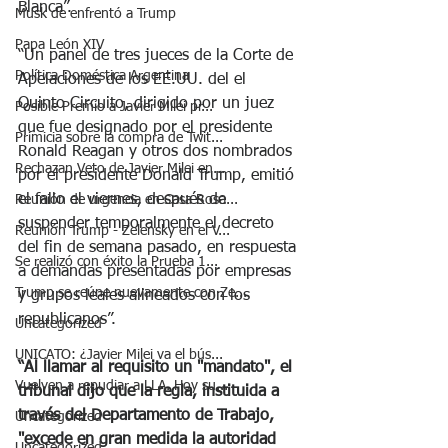
Blanca”.
Musk de enfrentó a Trump
Papa León XIV
“Un panel de tres jueces de la Corte de 
Política Doméstica Argentina
Apelaciones de los EE.UU. del el 
Quinto Circuito, dirigido por un juez 
Posible Premio a Javier Milei pr...
que fue designado por el presidente 
Primicia sobre la compra de Twit...
Ronald Reagan y otros dos nombrados 
Rechazan Veto de Javier Milei en...
por el presidente Donald Trump, emitió 
el fallo el viernes, después de 
Reunión de urgencia en Casa Rosa...
suspender temporalmente el decreto 
Reunión Trump - Zelensky en el V...
del fin de semana pasado, en respuesta 
Se realizó con éxito la Prueba 1...
a demandas presentadas por empresas 
Trump se reúne nuevamente con Ze...
y grupos leales alineados con los 
republicanos”.
Uncategorized
UNICATO: ¿Javier Milei va el bús...
“Al llamar al requisito un "mandato", el 
Vuelven a repudiar a LLA. Hoy su...
tribunal dijo que la regla, instituida a 
través del Departamento de Trabajo, 
Uncategorized
"excede en gran medida la autoridad 