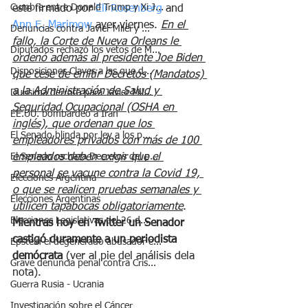
Cumbre entre Donald Trump y Xi J...
este firmado por 
Eli Rosenberg
 and 
Ann E. Marimow
 ayer viernes. 
En el 
Denuncias contra Javier Milei y ...
fallo, la Corte de Nueva Orleans le 
Diputados rechazó los vetos de M...
ordenó además al presidente Joe Biden 
Disposiciones Claves a las que d...
que cese de emitir Decretos (Mandatos) 
a la Administración de Salud y 
Durísima derrota para Javier Mil...
Seguridad Ocupacional (OSHA en 
EE.UU. bombardeó a Irán
inglés), que ordenan que los 
El Senado blinda por ley a los p...
empleadores privados con más de 100 
El Senado rechaza Decretos del p...
empleados deben exigir que el 
personal se vacune contra la Covid 19, 
Elecciones Argentina
o que se realicen pruebas semanales y 
Elecciones Argentinas
utilicen tapabocas obligatoriamente
. 
Elecciones Legislativas del 26 d...
Mientras hoy en Twitter un Senador 
castigó duramente a un periodista 
Epstein el degenerado abusador e...
demócrata 
(ver al pie del análisis dela 
Grave denuncia penal contra Cris...
nota).
Guerra Rusia - Ucrania
Investigación sobre el Cáncer