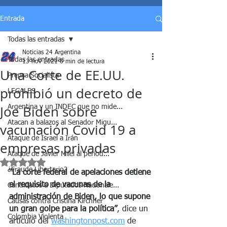
Entrada
Todas las entradas
Noticias 24 Argentina
Todas las entradas
13 nov 2021
6 min de lectura
Una Corte de EE.UU.
Prensa Socialista
prohibió un decreto de
LEGALES
Joe Biden sobre
Argentina y un INDEC que no mide...
Atacan a balazos al Senador Migu...
vacunación Covid 19 a
Ataque de Israel a Irán
empresas privadas
Ataque de Javier Milei al period...
Obtuvo NaN de 5 estrellas.
¿Fraude Libertario?
“La corte federal de apelaciones detiene 
el requisito de vacunas de la 
Candidatos a Diputados Nacionale...
administración de Biden, lo que supone 
Causas contra Cristina Kirchner
un gran golpe para la política”
, dice un 
Colombia Violenta
artículo del 
washingtonpost.com
 de 