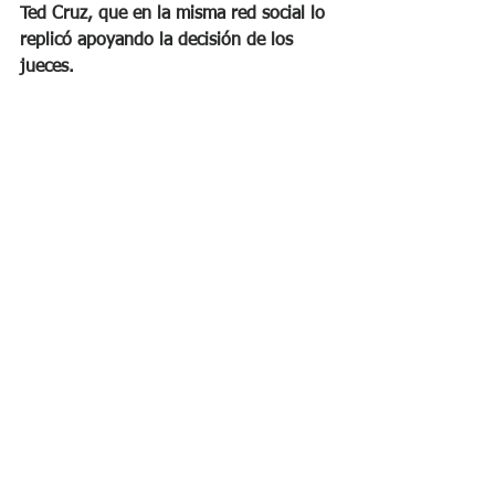
Ted Cruz, que en la misma red social lo 
replicó apoyando la decisión de los 
jueces.
Fiel a su estilo, el republicano ironizó 
diciéndole a Dan Rather: 
“Oye, déjame 
arreglarte ese titular: La Corte federal 
de apelaciones defiende el estado de 