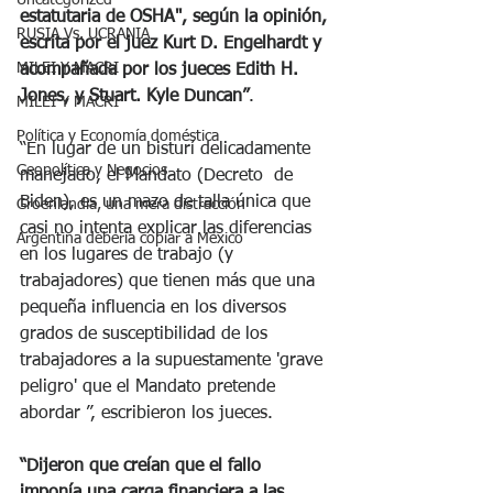
Uncategorized
estatutaria de OSHA", según la opinión, 
RUSIA Vs. UCRANIA
escrita por el juez Kurt D. Engelhardt y 
MILEI Y MACRI
acompañada por los jueces Edith H. 
Jones, y Stuart. Kyle Duncan”
.
MILEI Y MACRI
Política y Economía doméstica
“En lugar de un bisturí delicadamente 
Geopolítica y Negocios
manejado, el Mandato (Decreto  de 
Biden), es un mazo de talla única que 
Groenlandia, una mera distracción
casi no intenta explicar las diferencias 
Argentina debería copiar a México
en los lugares de trabajo (y 
trabajadores) que tienen más que una 
pequeña influencia en los diversos 
grados de susceptibilidad de los 
trabajadores a la supuestamente 'grave 
peligro' que el Mandato pretende 
abordar ”, escribieron los jueces.
“Dijeron que creían que el fallo 
imponía una carga financiera a las 