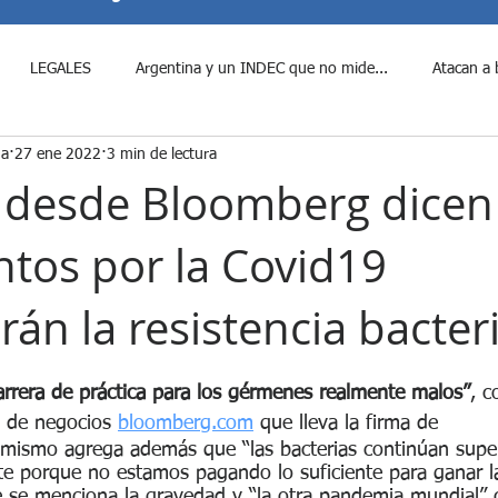
LEGALES
Argentina y un INDEC que no mide...
Atacan a 
na
27 ene 2022
3 min de lectura
e Javier Milei al period...
¿Fraude Libertario?
Candidatos a Di
 desde Bloomberg dicen
ntos por la Covid19
Colombia Violenta
Cumbre entre Donald Trump y Xi J...
Denun
án la resistencia bacter
Disposiciones Claves a las que d...
Durísima derrota para Javier
rellas.
arrera de práctica para los gérmenes realmente malos”
, c
a de negocios 
bloomberg.com
 que lleva la firma de
enado blinda por ley a los p...
El Senado rechaza Decretos del p...
l mismo agrega además que “las bacterias continúan supe
te porque no estamos pagando lo suficiente para ganar la
e se menciona la gravedad y “la otra pandemia mundial” 