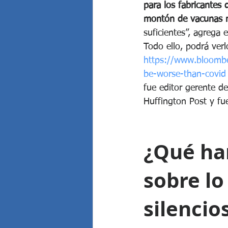
para los fabricantes
montón de vacunas 
suficientes”, agrega 
Todo ello, podrá verl
https://www.bloomber
be-worse-than-covid
fue editor gerente de
Huffington Post y fue
¿Qué han
sobre lo
silencio