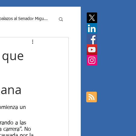
balazos al Senador Migu...
putados Nacionale...
 que
cias contra Javier Milei y ...
iana
 Mil...
omienza un 
Elecciones Argentina
rando a las 
 carrera”. No 
causada por la 