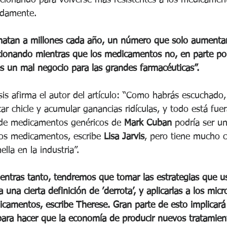
uidamente.
matan a millones cada año, un número que solo aumentar
cionando mientras que los medicamentos no, en parte por
es un mal negocio para las grandes farmacéuticas”.
is afirma el autor del artículo: “Como habrás escuchado, 
ar chicle y acumular ganancias ridículas, y todo está fuera
de medicamentos genéricos de 
Mark Cuban
 podría ser u
los medicamentos, escribe 
Lisa Jarvis
, pero tiene mucho 
lla en la industria”.
entras tanto, tendremos que tomar las estrategias que 
 una cierta definición de ’derrota’, y aplicarlas a los micr
icamentos, escribe Therese. Gran parte de esto implicará
para hacer que la economía de producir nuevos tratamien