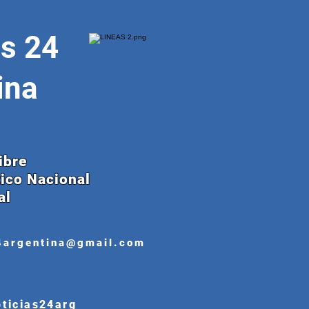
as 24
ina
ibre
tico Nacional
al
4argentina@gmail.com
oticias24arg