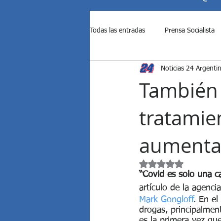
Todas las entradas
Prensa Socialista
Noticias 24 Argenti
Ataque de Israel a Irán
Ataque d
También
tratamie
Causas contra Cristina Kirchner
aumentar
Diputados rechazó los vetos de M...
Obtuvo NaN de 5 est
“Covid es solo una c
artículo de la agenci
EE.UU. bombardeó a Irán
El S
Mark Gongloff
. En e
drogas, principalmen
es la primera vez qu