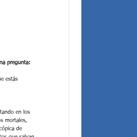
una pregunta:
ue estás 
tando en los 
s mortales, 
cópica de 
tos que salvan 