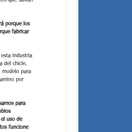
á porque los 
que fabricar 
esta industria 
 del chicle. 
n modelo para 
camino por 
usamos para 
obios 
 el uso de 
tos funcione 