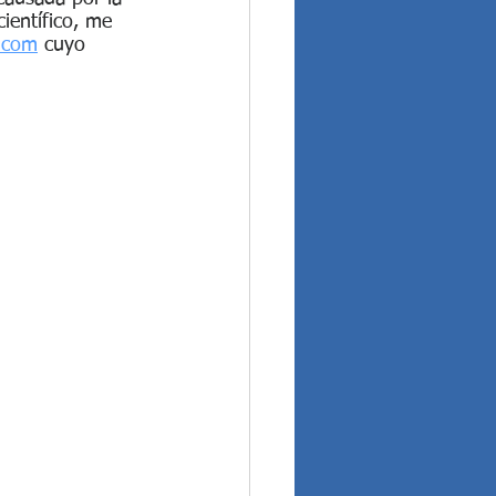
ientífico, me 
t.com
 cuyo 
..