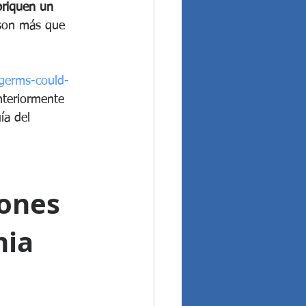
briquen un 
 son más que 
-germs-could-
nteriormente 
ía del 
ones 
ia 