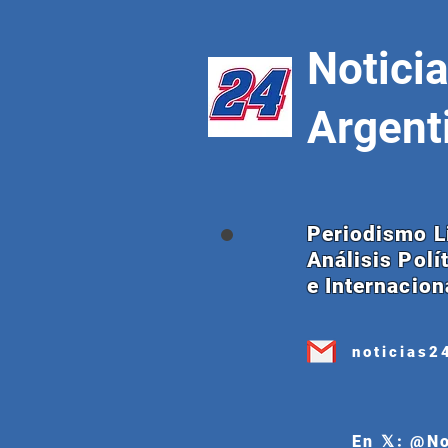
Notici
Argent
Periodismo L
Análisis Polí
e Internacion
noticias2
En 𝕏: @N