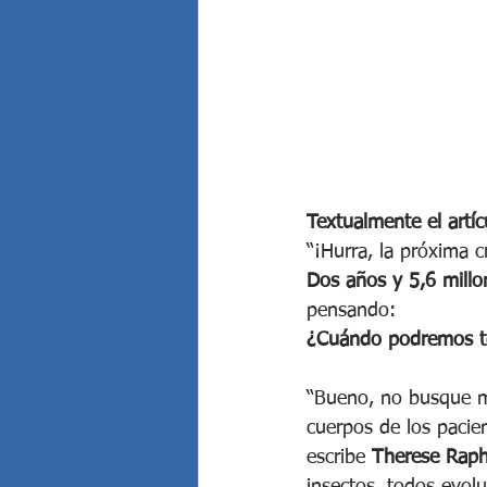
Textualmente el artí
“¡Hurra, la próxima c
Dos años y 5,6 millo
pensando: 
¿Cuándo podremos ten
“Bueno, no busque m
cuerpos de los pacie
escribe 
Therese Raph
insectos, todos evol