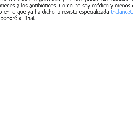
s Legislativas del 26 d...
Epstein el degenerado abusador e...
érmenes a los antibióticos. Como no soy médico y menos c
 en lo que ya ha dicho la revista especializada 
thelance
pondré al final.
Guerra Rusia - Ucrania
Investigación sobre el Cáncer
Javier Milei podría verse perjud...
Javier Milei realizó un Acto de .
Llamado a Sesiones Extraordinari...