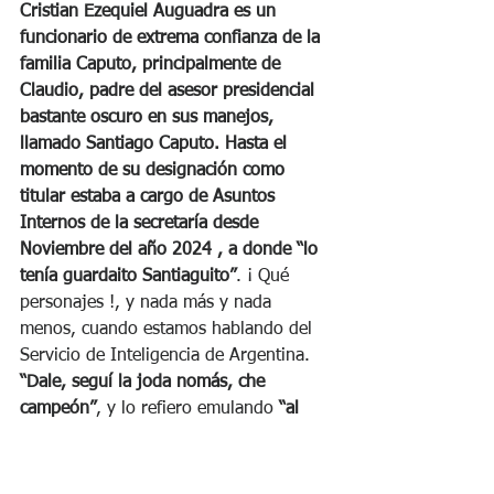
Cristian Ezequiel Auguadra es un 
funcionario de extrema confianza de la 
familia Caputo, principalmente de 
Claudio, padre del asesor presidencial 
bastante oscuro en sus manejos, 
llamado Santiago Caputo. Hasta el 
momento de su designación como 
titular estaba a cargo de Asuntos 
Internos de la secretaría desde 
Noviembre del año 2024 , a donde “lo 
tenía guardaito Santiaguito”
. ¡ Qué 
personajes !, y nada más y nada 
menos, cuando estamos hablando del 
Servicio de Inteligencia de Argentina. 
“Dale, seguí la joda nomás, che 
campeón”
, y lo refiero emulando
 “al 
Toto” Caputo
 y a su  ofrecimiento 
desafiante a que compren dólares. 
¿Recuerdan?. 