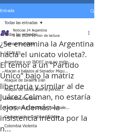
Entrada
Todas las entradas
Noticias 24 Argentina
Todas las entradas
3 dic 2025
10 min de lectura
¿Se encamina la Argentina
Prensa Socialista
hacia el unicato violeta?.
LEGALES
El temor a un “Partido
Argentina y un INDEC que no mide...
Atacan a balazos al Senador Migu...
Único” bajo la matriz
Ataque de Israel a Irán
libertaria y similar al de
Ataque de Javier Milei al period...
Juárez Celman, no estaría
¿Fraude Libertario?
lejos. Además: la
Candidatos a Diputados Nacionale...
insistencia inédita por la
Causas contra Cristina Kirchner
n...
Colombia Violenta