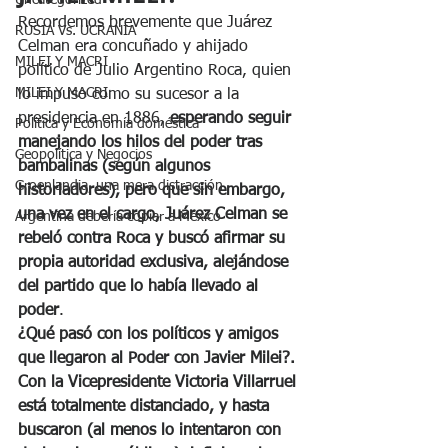
Uncategorized
Recordemos brevemente que Juárez 
RUSIA Vs. UCRANIA
Celman era concuñado y ahijado 
MILEI Y MACRI
político de Julio Argentino Roca, quien 
MILEI Y MACRI
lo impuso como su sucesor a la 
presidencia en 1886, 
esperando seguir 
Política y Economía doméstica
manejando los hilos del poder tras 
Geopolítica y Negocios
bambalinas (según algunos 
Groenlandia, una mera distracción
historiadores), pero que sin embargo, 
una vez en el cargo, Juárez Celman se 
Argentina debería copiar a México
rebeló contra Roca y buscó afirmar su 
propia autoridad exclusiva, alejándose 
del partido que lo había llevado al 
poder
.
¿Qué pasó con los políticos y amigos 
que llegaron al Poder con Javier Milei?. 
Con la Vicepresidente Victoria Villarruel 
está totalmente distanciado, y hasta 
buscaron (al menos lo intentaron con 