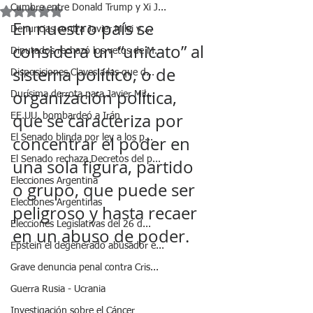
Cumbre entre Donald Trump y Xi J...
Obtuvo NaN de 5 estrellas.
En nuestro país se 
Denuncias contra Javier Milei y ...
considera un “unicato” al 
Diputados rechazó los vetos de M...
sistema político, o de 
Disposiciones Claves a las que d...
organización política, 
Durísima derrota para Javier Mil...
que se caracteriza por 
EE.UU. bombardeó a Irán
El Senado blinda por ley a los p...
concentrar el poder en 
El Senado rechaza Decretos del p...
una sola figura, partido 
Elecciones Argentina
o grupo, que puede ser 
Elecciones Argentinas
peligroso y hasta recaer 
Elecciones Legislativas del 26 d...
en un abuso de poder.
Epstein el degenerado abusador e...
Grave denuncia penal contra Cris...
Guerra Rusia - Ucrania
Investigación sobre el Cáncer