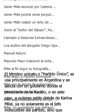
Javier Milei anunció por Cadena ...
Javier Milei podría verse perjud...
Javier Milei realizó un Acto de ...
Juicio al "Señor del Tabaco", Pa...
Llamado a Sesiones Extraordinari...
Loa audios del abogado Diego Spa...
Manuel Adorni
Mauricio Macri traicionó al vota...
Milei al fin logró su fotografía...
El término unicato o “Partido Único”, se 
Milei atacó a Paulino Rodrigues ...
usa principalmente en Argentina y se 
Milei con la ayuda de gobernador...
asocia con un gobierno donde el 
presidente de la Nación, o en este 
Milei en la Sociedad Rural
caso, a quienes están detrás de Karina 
Milei viajó nuevamente a EE.UU. ...
Milei, ya no solamente es el jefe 
Milei: un presidente que defraud...
indiscutible del partido, sino que 