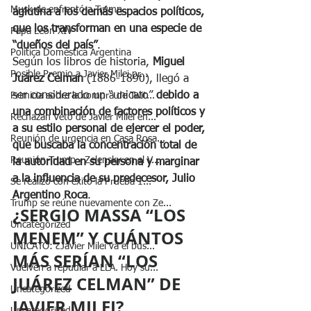
Musk de enfrentó a Trump
aglutina a los demás espacios políticos, 
que los transforman en una especie de 
Papa León XIV
“dueños del país”
.
Política Doméstica Argentina
Según los libros de historia,
 Miguel 
Posible Premio a Javier Milei pr...
Juárez Celman
 (1886-1890), llegó a 
ser considerado un “unicato”
 debido a 
Primicia sobre la compra de Twit...
una combinación de factores políticos y 
Rechazan Veto de Javier Milei en...
a su estilo personal de ejercer el poder, 
Reunión de urgencia en Casa Rosa...
que buscaba la concentración total de 
Reunión Trump - Zelensky en el V...
la autoridad en su persona y marginar 
a la influencia de su predecesor, Julio 
Se realizó con éxito la Prueba 1...
Argentino Roca
. 
Trump se reúne nuevamente con Ze...
¿SERGIO MASSA “LOS 
Uncategorized
MENEM” Y CUÁNTOS 
UNICATO: ¿Javier Milei va el bús...
MÁS SERÍAN “LOS 
Vuelven a repudiar a LLA. Hoy su...
JUÁREZ CELMAN” DE 
Uncategorized
JAVIER MILEI?