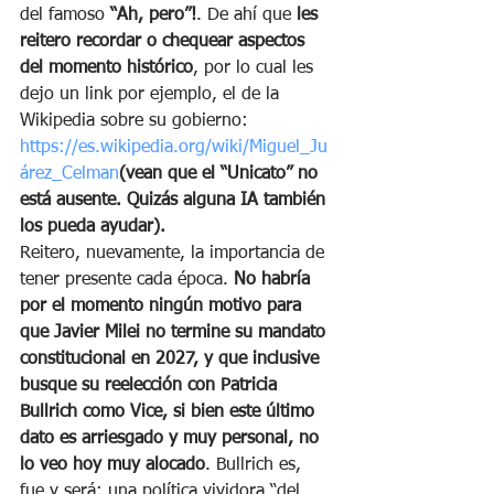
del famoso 
“Ah, pero”!
. De ahí que 
les 
reitero recordar o chequear aspectos 
del momento histórico
, por lo cual les 
dejo un link por ejemplo, el de la 
Wikipedia sobre su gobierno: 
https://es.wikipedia.org/wiki/Miguel_Ju
árez_Celman
(vean que el “Unicato” no 
está ausente. Quizás alguna IA también 
los pueda ayudar).
Reitero, nuevamente, la importancia de 
tener presente cada época. 
No habría 
por el momento ningún motivo para 
que Javier Milei no termine su mandato 
constitucional en 2027, y que inclusive 
busque su reelección con Patricia 
Bullrich como Vice, si bien este último 
dato es arriesgado y muy personal, no 
lo veo hoy muy alocado
. Bullrich es, 
fue y será; una política vividora “del 