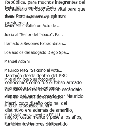
República, para muchos integrantes del 
Javier Milei anunció por Cadena ...
Centenario Partido, socio vital para que 
Juan Perón ganara su primera 
Javier Milei podría verse perjud...
presidencia. 
Javier Milei realizó un Acto de ...
Juicio al "Señor del Tabaco", Pa...
Llamado a Sesiones Extraordinari...
Loa audios del abogado Diego Spa...
Manuel Adorni
Mauricio Macri traicionó al vota...
También desde dentro del PRO 
Milei al fin logró su fotografía...
conocemos como fue el tenso armado 
Milei atacó a Paulino Rodrigues ...
de listas que terminó en un escándalo 
dentro del partido creado por Mauricio 
Milei con la ayuda de gobernador...
Macri, cuyo diseño original del 
Milei en la Sociedad Rural
distintivo era además de amarillo, 
Milei viajó nuevamente a EE.UU. ...
negro; casualmente y pese a los años, 
Milei: un presidente que defraud...
también los colores del partido 