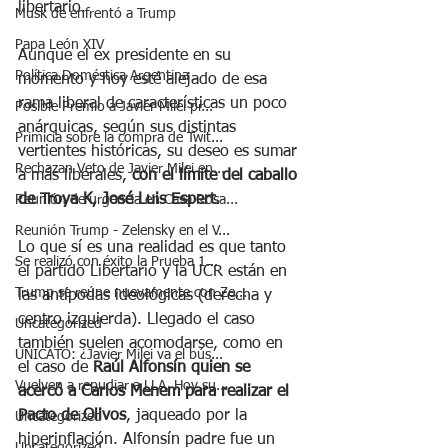
libertario.
Musk de enfrentó a Trump
Papa León XIV
Aunque el ex presidente en su 
Política Doméstica Argentina
momento y hoy esté alejado de esa 
rama liberal de características un poco 
Posible Premio a Javier Milei pr...
anárquicas, según sus distintas 
Primicia sobre la compra de Twit...
vertientes históricas, su deseo es sumar 
Rechazan Veto de Javier Milei en...
a más liberales, 
con el límite del caballo 
de Troya K, José Luis Espert.
Reunión de urgencia en Casa Rosa...
Reunión Trump - Zelensky en el V...
Lo que sí es una realidad es que tanto 
Se realizó con éxito la Prueba 1...
el partido Libertario y la UCR están en 
Trump se reúne nuevamente con Ze...
las antípodas ideológicas (derecha y 
centro izquierda). Llegado el caso 
Uncategorized
también suelen acomodarse, como en 
UNICATO: ¿Javier Milei va el bús...
el caso de 
Raúl Alfonsín quien se 
Vuelven a repudiar a LLA. Hoy su...
acercó a Carlos Menem para realizar el 
Pacto de Olivos
, jaqueado por la 
Uncategorized
hiperinflación. Alfonsín padre fue un 