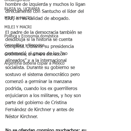
Uncategorized
hombre de izquierda y muchos lo ligan 
RUSIA Vs. UCRANIA
directamente con Santucho el líder del 
MILEI Y MACRI
ERP, en su calidad de abogado.
MILEI Y MACRI
El padre de la democracia también se 
Política y Economía doméstica
desdibuja si la historia se cuenta 
Geopolítica y Negocios
completa. Durante su presidencia 
perteneció al grupo de los “no 
Groenlandia, una mera distracción
alineados” y a la internacional 
Argentina debería copiar a México
socialista. Durante su gobierno se 
sostuvo el sistema democrático pero 
comenzó a germinar la manzana 
podrida, cuando los ex guerrilleros 
enjuiciaron a los militares, y hoy son 
parte del gobierno de Cristina 
Fernández de Kirchner y antes de 
Néstor Kirchner. 