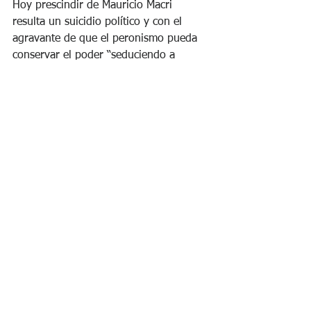
Hoy prescindir de Mauricio Macri 
resulta un suicidio político y con el 
agravante de que el peronismo pueda 
conservar el poder “seduciendo a 
políticos de JxC” en 2023.
Es decir que el daño de la “UCR” sería 
doble. La experiencia de haber 
terminado un gobierno a los 
“ponchazos”, pero terminado el 
mandato completo al fin es algo que no 
existe en la oposición a la peor versión 
del peronismo.
Si hablamos del contexto internacional 
tampoco el radicalismo tiene a un 
candidato del conocimiento de líderes 
mundiales como Mauricio Macri. Hoy es 
lo que sucede, más allá que la política 
sea dinámica, y todos esos rótulos que 