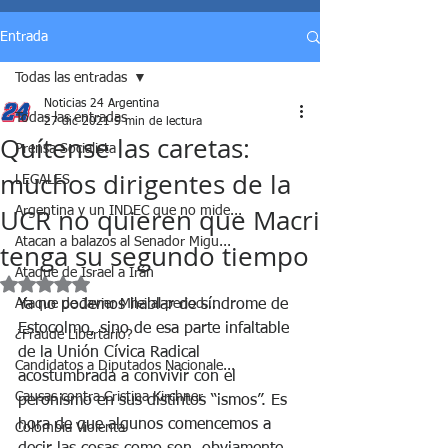
Entrada
Todas las entradas
Noticias 24 Argentina
Todas las entradas
27 dic 2021
5 min de lectura
Quítense las caretas:
Prensa Socialista
muchos dirigentes de la
LEGALES
UCR no quieren que Macri
Argentina y un INDEC que no mide...
Atacan a balazos al Senador Migu...
tenga su segundo tiempo
Ataque de Israel a Irán
Obtuvo NaN de 5 estrellas.
Ataque de Javier Milei al period...
Ya no podemos hablar de síndrome de 
Estocolmo, sino de esa parte infaltable 
¿Fraude Libertario?
de la Unión Cívica Radical 
Candidatos a Diputados Nacionale...
acostumbrada a convivir con el 
Causas contra Cristina Kirchner
peronismo en sus distintos “ismos”. Es 
hora de que algunos comencemos a 
Colombia Violenta