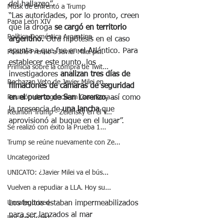
del hallazgo”.
Musk de enfrentó a Trump
“Las autoridades, por lo pronto, creen 
Papa León XIV
que la droga 
se cargó en territorio 
Política Doméstica Argentina
argentino.
 Otra hipótesis en el caso 
apunta a que fue en el Atlántico. Para 
Posible Premio a Javier Milei pr...
establecer este punto, los 
Primicia sobre la compra de Twit...
investigadores
 analizan tres días de 
Rechazan Veto de Javier Milei en...
filmaciones de cámaras de seguridad 
Reunión de urgencia en Casa Rosa...
en el puerto de San Lorenzo
, así como 
la presencia de 
una lancha 
que 
Reunión Trump - Zelensky en el V...
aprovisionó al buque en el lugar”.
Se realizó con éxito la Prueba 1...
Trump se reúne nuevamente con Ze...
Uncategorized
UNICATO: ¿Javier Milei va el bús...
Vuelven a repudiar a LLA. Hoy su...
Uncategorized
Los bultos estaban impermeabilizados 
para ser lanzados al mar