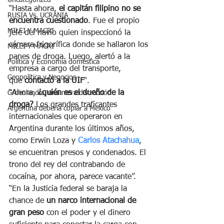
Uncategorized
“Hasta ahora,
 el capitán filipino no se 
RUSIA Vs. UCRANIA
encuentra cuestionado
. Fue el propio 
MILEI Y MACRI
jefe del navío quien inspeccionó la 
cámara frigorífica donde se hallaron los 
MILEI Y MACRI
panes de droga. Luego, alertó a la 
Política y Economía doméstica
empresa a cargo del transporte, 
Geopolítica y Negocios
que 
contactó a la UIF
“.
“Ahora,
 ¿quién es el dueño de la 
Groenlandia, una mera distracción
droga? 
Los grandes traficantes 
Argentina debería copiar a México
internacionales que operaron en 
Argentina durante los últimos años, 
como Erwin Loza y 
Carlos Atachahua
, 
se encuentran presos y condenados. El 
trono del rey del contrabando de 
cocaína, por ahora, parece vacante”.
“En la Justicia federal se baraja la 
chance de 
un narco internacional de 
gran peso 
con el poder y el dinero 