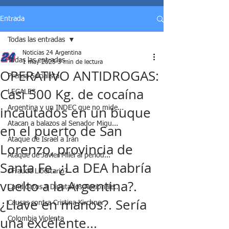
Entrada
Todas las entradas
Noticias 24 Argentina
Todas las entradas
1 may 2025
3 min de lectura
OPERATIVO ANTIDROGAS:
Prensa Socialista
Casi 500 Kg. de cocaína
LEGALES
incautados en un buque
Argentina y un INDEC que no mide...
Atacan a balazos al Senador Migu...
en el puerto de San
Ataque de Israel a Irán
Lorenzo, provincia de
Ataque de Javier Milei al period...
Santa Fe. ¿La DEA habría
¿Fraude Libertario?
vuelto a la Argentina?.
Candidatos a Diputados Nacionale...
¿Llave en manos?. Sería
Causas contra Cristina Kirchner
una excelente...
Colombia Violenta