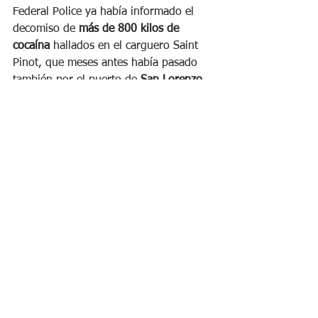
Federal Police ya había informado el 
decomiso de 
más de 800 kilos de 
cocaína 
hallados en el carguero Saint 
Pinot, que meses antes había pasado 
también por el puerto de 
San Lorenzo
, 
cercano a Rosario, tras un complejo 
operativo realizado frente a las costas 
occidentales de 
Australia
“.
Narcotest administrado a uno de los 
kilos incautados en el buque de 