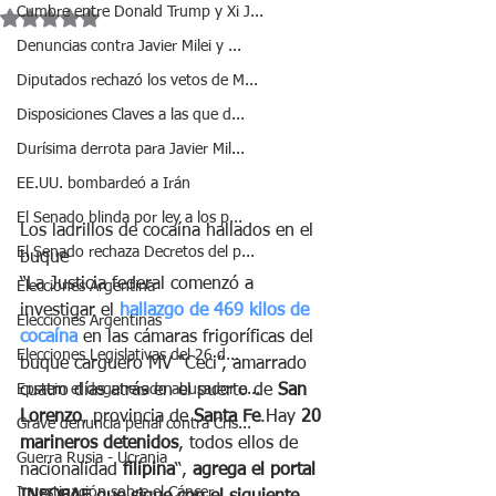
Cumbre entre Donald Trump y Xi J...
Obtuvo NaN de 5 estrellas.
Denuncias contra Javier Milei y ...
Diputados rechazó los vetos de M...
Disposiciones Claves a las que d...
Durísima derrota para Javier Mil...
EE.UU. bombardeó a Irán
El Senado blinda por ley a los p...
Los ladrillos de cocaína hallados en el 
El Senado rechaza Decretos del p...
buque
“La Justicia federal comenzó a 
Elecciones Argentina
investigar el
 hallazgo de 469 kilos de 
Elecciones Argentinas
cocaína 
en las cámaras frigoríficas del 
Elecciones Legislativas del 26 d...
buque carguero MV “Ceci”, amarrado 
Epstein el degenerado abusador e...
cuatro días atrás en el puerto de 
San 
Lorenzo
, provincia de
 Santa Fe
.Hay 
20 
Grave denuncia penal contra Cris...
marineros detenidos
, todos ellos de 
Guerra Rusia - Ucrania
nacionalidad 
filipina
“, 
agrega el portal 
Investigación sobre el Cáncer