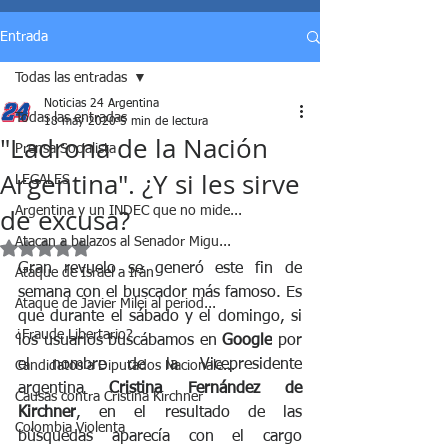
Entrada
Todas las entradas
Noticias 24 Argentina
Todas las entradas
18 may 2020
5 min de lectura
"Ladrona de la Nación
Prensa Socialista
Argentina". ¿Y si les sirve
LEGALES
de excusa?
Argentina y un INDEC que no mide...
Atacan a balazos al Senador Migu...
Obtuvo NaN de 5 estrellas.
Gran revuelo se generó este fin de 
Ataque de Israel a Irán
semana con el buscador más famoso. Es 
Ataque de Javier Milei al period...
que durante el sábado y el domingo, si 
¿Fraude Libertario?
los usuarios buscábamos en 
Google
 por 
el nombre de la Vicepresidente 
Candidatos a Diputados Nacionale...
argentina 
Cristina Fernández de 
Causas contra Cristina Kirchner
Kirchner
, en el resultado de las 
Colombia Violenta
búsquedas aparecía con el cargo 