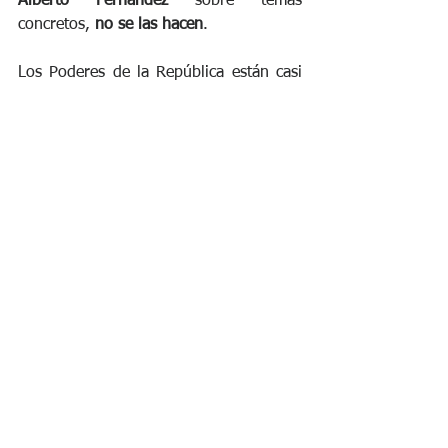
Alberto Fernández 
sobre temas 
concretos, 
no se las hacen
.
Los Poderes de la República están casi 
suprimidos. Y ocurren 
situaciones 
tragicómicas
 como una 
situación muy 
seria que pasó muy desapercibida
. 
Cuando al fin el Congreso debatió la 
épica de sesionar virtualmente ("todo es 
épico") se me cruzó por la cabeza que 
nada menos que la Corte Suprema de 
Justicia de la Nación
, ya había 
implementado 
los Decretos de 
Necesidad y Urgencia
 (DNU) 
que recién 
el Congreso Nacional estaba tratando, 
para que con el voto necesario,
 tengan 
fuerza de ley
.  
Tienen tanta impunidad, que a veces los 