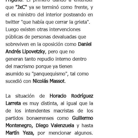
Frigerio
. El primero dando a entender 
que 
"JxC"
 ya se terminó como frente, y 
el ex ministro del interior posteando en 
twitter "que había que cerrar la grieta".
Luego existen otras intervenciones 
públicas de personas devaluadas que 
sobreviven en la oposición como 
Daniel 
Andrés Lipovetzky
, pero que no 
generan tanto repudio interno dentro 
del macrismo porque ya tienen 
asumido su "panquequismo", tal como 
sucedió con 
Nicolás Massot
.
La situación de 
Horacio Rodríguez 
Larreta
 es muy distinta, al igual que la 
de los intendentes macristas de los 
partidos bonaerenses como 
Guillermo 
Montenegro, Diego Valenzuela
 y hasta 
Martín Yeza,
 por mencionar algunos. 