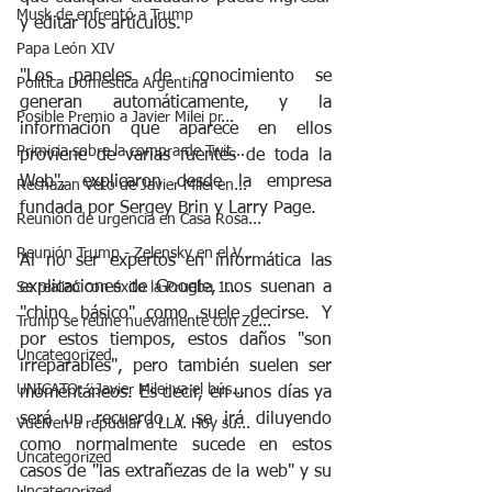
Musk de enfrentó a Trump
y editar los artículos.
Papa León XIV
"Los paneles de conocimiento se 
Política Doméstica Argentina
generan automáticamente, y la 
Posible Premio a Javier Milei pr...
información que aparece en ellos 
Primicia sobre la compra de Twit...
proviene de varias fuentes de toda la 
Web", explicaron desde la empresa 
Rechazan Veto de Javier Milei en...
fundada por Sergey Brin y Larry Page.
Reunión de urgencia en Casa Rosa...
Reunión Trump - Zelensky en el V...
Al no ser expertos en informática las 
explicaciones de Google, nos suenan a 
Se realizó con éxito la Prueba 1...
"chino básico" como suele decirse. Y 
Trump se reúne nuevamente con Ze...
por estos tiempos, estos daños "son 
Uncategorized
irreparables", pero también suelen ser 
UNICATO: ¿Javier Milei va el bús...
momentáneos. Es decir, en unos días ya 
será un recuerdo y se irá diluyendo 
Vuelven a repudiar a LLA. Hoy su...
como normalmente sucede en estos 
Uncategorized
casos de "las extrañezas de la web" y su 