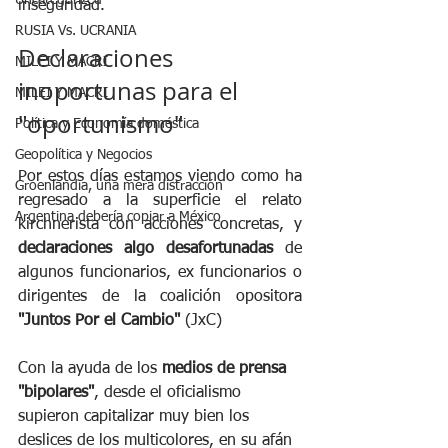
Uncategorized
inseguridad.
RUSIA Vs. UCRANIA
Declaraciones 
MILEI Y MACRI
inoportunas para el 
MILEI Y MACRI
"oportunismo"
Política y Economía doméstica
Geopolítica y Negocios
Por estos días estamos viendo como ha 
Groenlandia, una mera distracción
regresado a la superficie el relato 
Argentina debería copiar a México
kirchnerista con acciones concretas, y 
declaraciones algo desafortunadas
 de 
algunos funcionarios, ex funcionarios o 
dirigentes de la coalición opositora 
"Juntos Por el Cambio"
 (JxC)
Con la ayuda de los
 medios de prensa 
"bipolares"
, desde el oficialismo 
supieron capitalizar muy bien los 
deslices de los multicolores, en su afán 