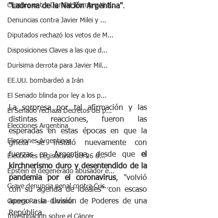
Cumbre entre Donald Trump y Xi J...
"Ladrona de la Nación Argentina"
.
Denuncias contra Javier Milei y ...
Diputados rechazó los vetos de M...
Disposiciones Claves a las que d...
Durísima derrota para Javier Mil...
EE.UU. bombardeó a Irán
El Senado blinda por ley a los p...
La sorpresa por tal afirmación y las 
El Senado rechaza Decretos del p...
distintas reacciones, fueron las 
Elecciones Argentina
esperadas en estas épocas en que la 
Elecciones Argentinas
grieta se instaló nuevamente con 
fuerzas en Argentina, desde que 
el 
Elecciones Legislativas del 26 d...
kirchnerismo duro y desentendido de la 
Epstein el degenerado abusador e...
pandemia por el coronavirus
, "volvió 
Grave denuncia penal contra Cris...
con su agenda de ideales" con escaso 
apego a la división de Poderes de una 
Guerra Rusia - Ucrania
República.
Investigación sobre el Cáncer