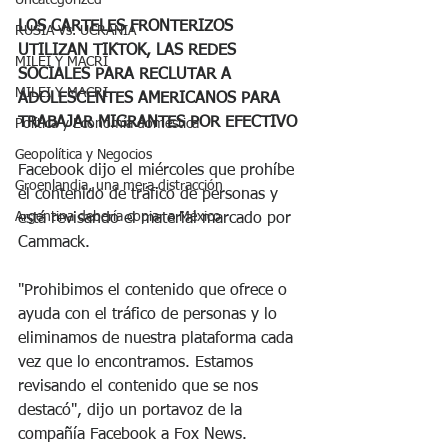
Uncategorized
LOS CARTELES FRONTERIZOS 
RUSIA Vs. UCRANIA
UTILIZAN TIKTOK, LAS REDES 
MILEI Y MACRI
SOCIALES PARA RECLUTAR A 
MILEI Y MACRI
ADOLESCENTES AMERICANOS PARA 
TRABAJAR MIGRANTES POR EFECTIVO
Política y Economía doméstica
Geopolítica y Negocios
Facebook dijo el miércoles que prohíbe 
Groenlandia, una mera distracción
el contenido de tráfico de personas y 
Argentina debería copiar a México
está revisando el material marcado por 
Cammack.
"Prohibimos el contenido que ofrece o 
ayuda con el tráfico de personas y lo 
eliminamos de nuestra plataforma cada 
vez que lo encontramos. Estamos 
revisando el contenido que se nos 
destacó", dijo un portavoz de la 
compañía Facebook a Fox News.