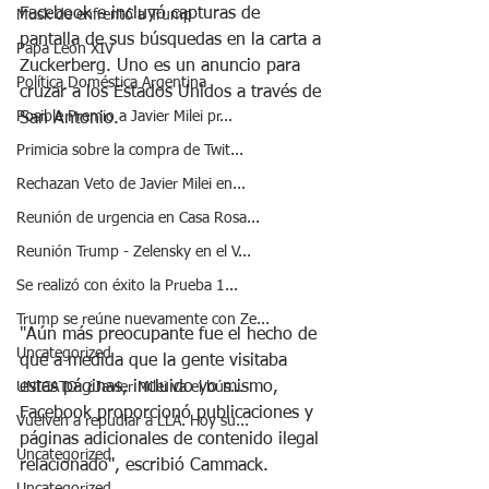
Facebook e incluyó capturas de 
Musk de enfrentó a Trump
pantalla de sus búsquedas en la carta a 
Papa León XIV
Zuckerberg. Uno es un anuncio para 
Política Doméstica Argentina
cruzar a los Estados Unidos a través de 
Posible Premio a Javier Milei pr...
San Antonio.
Primicia sobre la compra de Twit...
Rechazan Veto de Javier Milei en...
Reunión de urgencia en Casa Rosa...
Reunión Trump - Zelensky en el V...
Se realizó con éxito la Prueba 1...
Trump se reúne nuevamente con Ze...
"Aún más preocupante fue el hecho de 
Uncategorized
que a medida que la gente visitaba 
estas páginas, incluido yo mismo, 
UNICATO: ¿Javier Milei va el bús...
Facebook proporcionó publicaciones y 
Vuelven a repudiar a LLA. Hoy su...
páginas adicionales de contenido ilegal 
Uncategorized
relacionado", escribió Cammack.