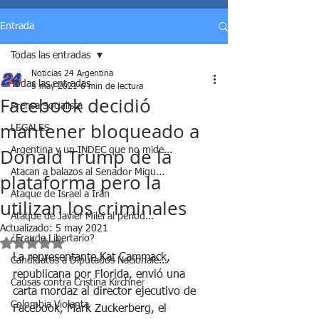
Entrada
Todas las entradas
Noticias 24 Argentina
Todas las entradas
5 may 2021
6 min de lectura
Facebook decidió
Prensa Socialista
mantener bloqueado a
LEGALES
Donald Trump de la
Argentina y un INDEC que no mide...
Atacan a balazos al Senador Migu...
plataforma pero la
Ataque de Israel a Irán
utilizan los criminales
Ataque de Javier Milei al period...
Actualizado:
5 may 2021
¿Fraude Libertario?
Obtuvo NaN de 5 estrellas.
La representante Kat Cammack, 
Candidatos a Diputados Nacionale...
republicana por Florida, envió una 
Causas contra Cristina Kirchner
carta mordaz al director ejecutivo de 
Colombia Violenta
Facebook, Mark Zuckerberg, el 