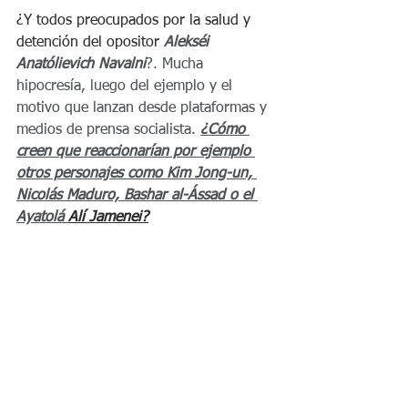
¿Y todos preocupados por la salud y 
detención del opositor 
Alekséi 
Anatólievich Navalni
?. Mucha 
hipocresía, luego del ejemplo y el 
motivo que lanzan desde plataformas y 
medios de prensa socialista. 
¿Cómo 
creen que reaccionarían por ejemplo 
otros personajes como Kim Jong-un, 
Nicolás Maduro, Bashar al-Ássad o el 
Ayatolá 
Alí Jamenei?
Facebook decidió este 
miércoles que Donald 
Trump no puede tener 
su cuenta activa 