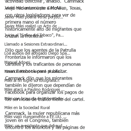
actividad delictiva", añadió.  Cammack 
Javier Milei anunció por Cadena ...
viajó recientemente a McAllen, Texas, 
con otros legisladores para ver de 
Javier Milei podría verse perjud...
primera mano el número 
Javier Milei realizó un Acto de ...
históricamente alto de migrantes que 
Juicio al "Señor del Tabaco", Pa...
cruzan la frontera. 
Llamado a Sesiones Extraordinari...
Dijo que los agentes de la Patrulla 
Loa audios del abogado Diego Spa...
Fronteriza le informaron que los 
Manuel Adorni
carteles y los traficantes de personas 
usan Facebook para publicitar. 
Mauricio Macri traicionó al vota...
Cammack dijo que los migrantes 
Milei al fin logró su fotografía...
también le dijeron que dependían de 
Milei atacó a Paulino Rodrigues ...
Facebook para organizar los pagos de 
Milei con la ayuda de gobernador...
los servicios de tráfico ilícito del cartel.  
Milei en la Sociedad Rural
Cammack, la mujer republicana más 
Milei viajó nuevamente a EE.UU. ...
joven en el Congreso, también 
Milei: un presidente que defraud...
encontró los anuncios y las páginas de 