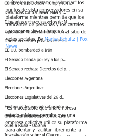
miércoles por tratar de "silenciar" los 
Cumbre entre Donald Trump y Xi J...
puntos de vista conservadores en su 
Denuncias contra Javier Milei y ...
plataforma mientras permitía que los 
Diputados rechazó los vetos de M...
traficantes de personas y los carteles 
Disposiciones Claves a las que d...
operaran "abiertamente" en el sitio de 
redes sociales. By 
Marisa Schultz
 | Fox 
Durísima derrota para Javier Mil...
News
EE.UU. bombardeó a Irán
El Senado blinda por ley a los p...
El Senado rechaza Decretos del p...
Elecciones Argentina
Elecciones Argentinas
Elecciones Legislativas del 26 d...
Epstein el degenerado abusador e...
"Es inaceptable que una empresa 
estadounidense permita que una 
Grave denuncia penal contra Cris...
empresa delictiva utilice su plataforma 
Guerra Rusia - Ucrania
para alentar y facilitar libremente la 
Investigación sobre el Cáncer