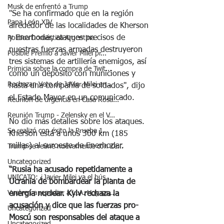
Musk de enfrentó a Trump
"Se ha confirmado que en la región 
Papa León XIV
alrededor de las localidades de Kherson 
y Enerhodar, ataques precisos de 
Política Doméstica Argentina
nuestras fuerzas armadas destruyeron 
Posible Premio a Javier Milei pr...
tres sistemas de artillería enemigos, así 
Primicia sobre la compra de Twit...
como un depósito con municiones y 
Rechazan Veto de Javier Milei en...
hasta una compañía de soldados", dijo 
el Estado Mayor en un comunicado.
Reunión de urgencia en Casa Rosa...
Reunión Trump - Zelensky en el V...
No dio más detalles sobre los ataques. 
Se realizó con éxito la Prueba 1...
Kherson está a unos 300 km (185 
millas) al suroeste de Enerhodar.
Trump se reúne nuevamente con Ze...
Uncategorized
“Rusia ha acusado repetidamente a 
UNICATO: ¿Javier Milei va el bús...
Ucrania de bombardear la planta de 
Vuelven a repudiar a LLA. Hoy su...
energía nuclear. Kyiv rechaza la 
acusación y dice que las fuerzas pro-
Uncategorized
Moscú son responsables del ataque a 