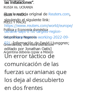
Uncategorized
las instalaciones”
.
RUSIA Vs. UCRANIA
[Lea la noticia original de 
Reuters.com
, 
MILEI Y MACRI
siguiendo el siguiente link: 
MILEI Y MACRI
https://www.reuters.com/world/europe/
Política y Economía doméstica
ukraine-says-it-hit-targets-region-
Geopolítica y Negocios
where-iaea-team-is-working-2022-09-
02/
 -Información de David Ljunggren; 
Groenlandia, una mera distracción
editado por Jonathan Oatis]
Argentina debería copiar a México
Un error táctico de 
comunicación de las 
fuerzas ucranianas que 
los deja al descubierto 
en dos frentes 