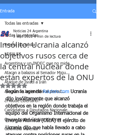
Entrada
Todas las entradas
Noticias 24 Argentina
Todas las entradas
3 sept 2022
6 min de lectura
Insólito: Ucrania alcanzó
Prensa Socialista
objetivos rusos cerca de
LEGALES
la central nuclear donde
Argentina y un INDEC que no mide...
Atacan a balazos al Senador Migu...
están expertos de la ONU
Ataque de Israel a Irán
Obtuvo NaN de 5 estrellas.
Ataque de Javier Milei al period...
Según la agencia 
Reuters.com
 Ucrania 
dijo insólitamente que alcanzó 
¿Fraude Libertario?
objetivos en la región donde trabaja el 
Candidatos a Diputados Nacionale...
equipo del Organismo Internacional de 
Causas contra Cristina Kirchner
Energía Atómica (OIEA) El ejército de 
Ucrania dijo que había llevado a cabo 
Colombia Violenta