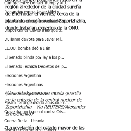
ataques contra posiciones rusas en la 
Cumbre entre Donald Trump y Xi J...
región alrededor de la ciudad sureña 
Denuncias contra Javier Milei y ...
de Enerhodar el viernes, cerca de la 
planta de energía nuclear Zaporizhzhia, 
Diputados rechazó los vetos de M...
donde trabajan expertos de la ONU
.
Disposiciones Claves a las que d...
Durísima derrota para Javier Mil...
EE.UU. bombardeó a Irán
El Senado blinda por ley a los p...
El Senado rechaza Decretos del p...
Elecciones Argentina
Elecciones Argentinas
(Un soldado prorruso monta guardia 
Elecciones Legislativas del 26 d...
en la entrada de la central nuclear de 
Epstein el degenerado abusador e...
Zaporizhzhia - Vía REUTERS/Alexander 
Grave denuncia penal contra Cris...
Ermochenko)
Guerra Rusia - Ucrania
“La revelación del estado mayor de las 
Investigación sobre el Cáncer