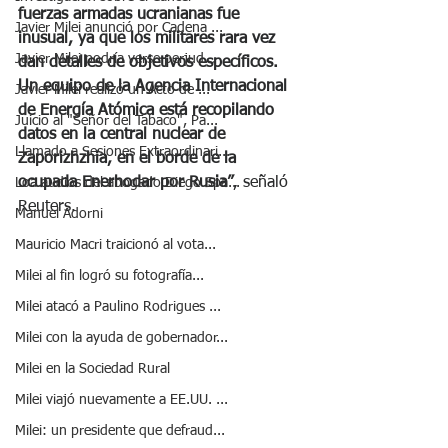
fuerzas armadas ucranianas fue 
Javier Milei anunció por Cadena ...
inusual, ya que los militares rara vez 
Javier Milei podría verse perjud...
dan detalles de objetivos específicos. 
Un equipo de la Agencia Internacional 
Javier Milei realizó un Acto de ...
de Energía Atómica está recopilando 
Juicio al "Señor del Tabaco", Pa...
datos en la central nuclear de 
Llamado a Sesiones Extraordinari...
Zaporizhzhia, en el borde de la 
ocupada Enerhodar por Rusia”
, señaló 
Loa audios del abogado Diego Spa...
Reuters. 
Manuel Adorni
Mauricio Macri traicionó al vota...
Milei al fin logró su fotografía...
Milei atacó a Paulino Rodrigues ...
Milei con la ayuda de gobernador...
Milei en la Sociedad Rural
Milei viajó nuevamente a EE.UU. ...
Milei: un presidente que defraud...