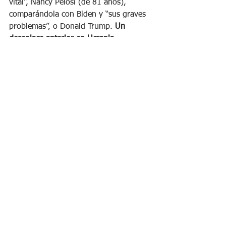
vital”, Nancy Pelosi (de 81 años), 
comparándola con Biden y “sus graves 
problemas”, o Donald Trump. 
Un 
desenlace anterior en Ucrania, 
significaría otra Afganistán que 
provocaría un triunfo republicano aún 
más arrollador. Es decir que entre los 
meses de diciembre y enero o febrero 
de 2023, Zelensky deberá “hacer las 
valijas” y abandonar el poder
. 
La Unión Europea así lo requerirá y 
quizás sea el plazo ya establecido para 
el fin de la era Zelenski. No me animo 
a decir que “así ya lo decidieron”, solo 
porque siempre puede aparecer un 
“cisne negro”
. 
Tampoco son menores 
las presiones de 