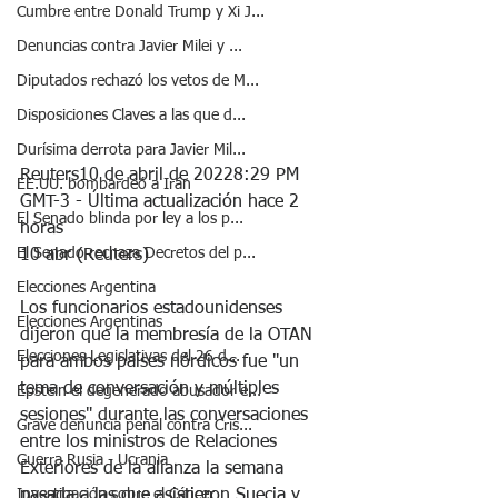
Cumbre entre Donald Trump y Xi J...
Denuncias contra Javier Milei y ...
Diputados rechazó los vetos de M...
Disposiciones Claves a las que d...
Durísima derrota para Javier Mil...
Reuters10 de abril de 20228:29 PM 
EE.UU. bombardeó a Irán
GMT-3 - Última actualización hace 2 
El Senado blinda por ley a los p...
horas
El Senado rechaza Decretos del p...
10 abr (Reuters) 
Elecciones Argentina
Los funcionarios estadounidenses 
Elecciones Argentinas
dijeron que la membresía de la OTAN 
Elecciones Legislativas del 26 d...
para ambos países nórdicos fue "un 
tema de conversación y múltiples 
Epstein el degenerado abusador e...
sesiones" durante las conversaciones 
Grave denuncia penal contra Cris...
entre los ministros de Relaciones 
Guerra Rusia - Ucrania
Exteriores de la alianza la semana 
Investigación sobre el Cáncer
pasada a las que asistieron Suecia y 