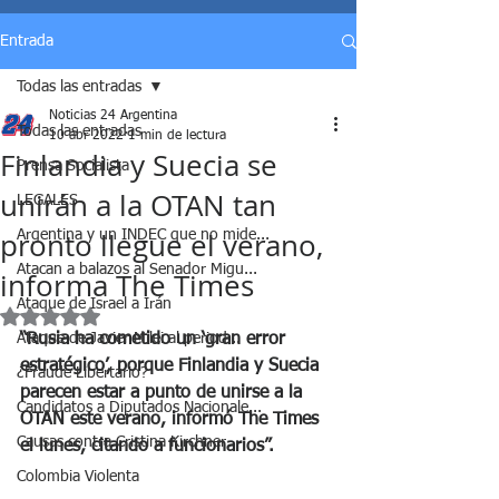
Entrada
Todas las entradas
Noticias 24 Argentina
Todas las entradas
10 abr 2022
1 min de lectura
Finlandia y Suecia se
Prensa Socialista
unirán a la OTAN tan
LEGALES
pronto llegue el verano,
Argentina y un INDEC que no mide...
Atacan a balazos al Senador Migu...
informa The Times
Ataque de Israel a Irán
Obtuvo NaN de 5 estrellas.
Ataque de Javier Milei al period...
“Rusia ha cometido un ‘gran error 
estratégico’, porque Finlandia y Suecia 
¿Fraude Libertario?
parecen estar a punto de unirse a la 
Candidatos a Diputados Nacionale...
OTAN este verano, informó The Times 
Causas contra Cristina Kirchner
el lunes, citando a funcionarios”.
Colombia Violenta