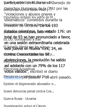
Cumbre entre Donald Trump y Xi J...
participación de Rusia en el Consejo de 
Derechos Humanos de la ONU por las 
Denuncias contra Javier Milei y ...
“violaciones y abusos graves y 
Diputados rechazó los vetos de M...
sistemáticos” cometidos durante la 
Disposiciones Claves a las que d...
invasión de Ucrania. 
De los 193 
Estados miembros, han votado 176: un 
Durísima derrota para Javier Mil...
total de 93 se han pronunciado a favor, 
EE.UU. bombardeó a Irán
en una sesión extraordinaria celebrada 
El Senado blinda por ley a los p...
este jueves en Nueva York; 24, en 
El Senado rechaza Decretos del p...
contra. Descontadas las 58 
abstenciones, la resolución ha salido 
Elecciones Argentina
así adelante con un 79% de los 117 
Elecciones Argentinas
votos válidos”
, escribió el diario 
Elecciones Legislativas del 26 d...
elpais.com
, el pasado 7 de abril pasado.
Epstein el degenerado abusador e...
Grave denuncia penal contra Cris...
Guerra Rusia - Ucrania
Investigación sobre el Cáncer