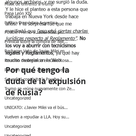
algunos archivos, y me surgió la duda. 
Musk de enfrentó a Trump
Y le hice el planteo a esta persona que 
Papa León XIV
trabaja en Nueva York desde hace 
Política Doméstica Argentina
años. Y la sorpresa fue que me 
manifestó que
 “escuchó ciertas charlas 
Posible Premio a Javier Milei pr...
jurídicas respecto al Reglamento”
. 
No 
Primicia sobre la compra de Twit...
los voy a aburrir con tecnicismos 
Rechazan Veto de Javier Milei en...
legales y Reglamentos
, ya qué hay 
mucho material en la Web.
Reunión de urgencia en Casa Rosa...
Por qué tengo la 
Reunión Trump - Zelensky en el V...
duda de la expulsión 
Se realizó con éxito la Prueba 1...
de Rusia?
Trump se reúne nuevamente con Ze...
Uncategorized
UNICATO: ¿Javier Milei va el bús...
Vuelven a repudiar a LLA. Hoy su...
Uncategorized