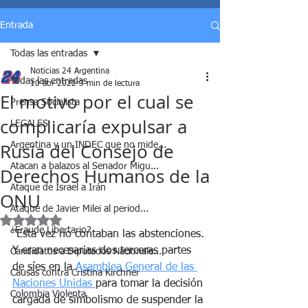
Entrada
Todas las entradas
Noticias 24 Argentina
Todas las entradas
10 abr 2022
3 min de lectura
El motivo por el cual se
Prensa Socialista
complicaría expulsar a
LEGALES
Rusia del Consejo de
Argentina y un INDEC que no mide...
Atacan a balazos al Senador Migu...
Derechos Humanos de la
Ataque de Israel a Irán
ONU
Ataque de Javier Milei al period...
Obtuvo NaN de 5 estrellas.
¿Fraude Libertario?
“Esta vez no contaban las abstenciones. 
Y eran necesarias dos terceras partes 
Candidatos a Diputados Nacionale...
de síes en la 
Asamblea General de las 
Causas contra Cristina Kirchner
Naciones Unidas 
para tomar la decisión 
Colombia Violenta
cargada de simbolismo de suspender la 