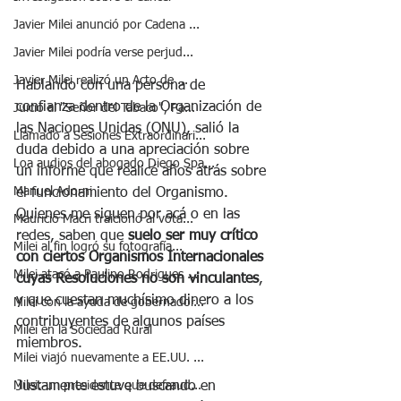
Javier Milei anunció por Cadena ...
Javier Milei podría verse perjud...
Javier Milei realizó un Acto de ...
Hablando con una persona de 
confianza dentro de la Organización de 
Juicio al "Señor del Tabaco", Pa...
las Naciones Unidas (ONU), salió la 
Llamado a Sesiones Extraordinari...
duda debido a una apreciación sobre 
Loa audios del abogado Diego Spa...
un informe que realicé años atrás sobre 
Manuel Adorni
el funcionamiento del Organismo. 
Quienes me siguen por acá o en las 
Mauricio Macri traicionó al vota...
redes, saben que 
suelo ser muy crítico 
Milei al fin logró su fotografía...
con ciertos Organismos Internacionales 
Milei atacó a Paulino Rodrigues ...
cuyas Resoluciones no son vinculantes
, 
y que cuestan muchísimo dinero a los 
Milei con la ayuda de gobernador...
contribuyentes de algunos países 
Milei en la Sociedad Rural
miembros.
Milei viajó nuevamente a EE.UU. ...
Justamente estuve buscando en 
Milei: un presidente que defraud...