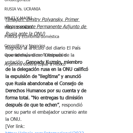
Uncategorized
RUSIA Vs. UCRANIA
MILEI Y MACRI
(Imagen: Dmitry Polyansky, Primer 
Representante Permanente Adjunto de 
MILEI Y MACRI
Rusia ante la ONU)
Política y Economía doméstica
Geopolítica y Negocios
Regreso al artículo del diario El País 
que además dice: “Después de la 
Groenlandia, una mera distracción
votación, 
Gennady Kuzmin, miembro 
Argentina debería copiar a México
de la delegación rusa en la ONU calificó 
la expulsión de “ilegítima” y anunció 
que Rusia abandonaba el Consejo de 
Derechos Humanos por su cuenta y de 
forma total. “No entregas tu dimisión 
después de que te echen”
, respondió 
por su parte el embajador ucranio ante 
la ONU.
[Ver link: 