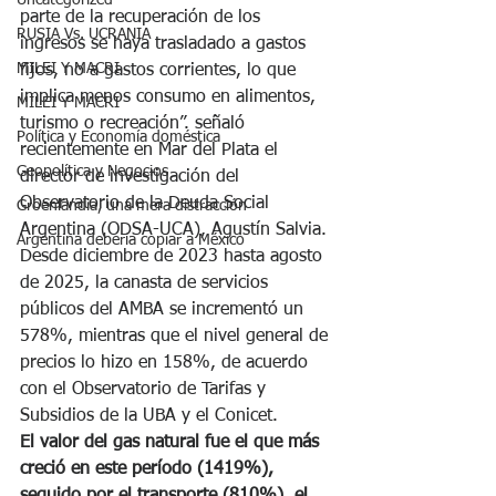
Uncategorized
parte de la recuperación de los 
RUSIA Vs. UCRANIA
ingresos se haya trasladado a gastos 
MILEI Y MACRI
fijos, no a gastos corrientes, lo que 
implica menos consumo en alimentos, 
MILEI Y MACRI
turismo o recreación”. señaló 
Política y Economía doméstica
recientemente en Mar del Plata el 
Geopolítica y Negocios
director de investigación del 
Observatorio de la Deuda Social 
Groenlandia, una mera distracción
Argentina (ODSA-UCA), Agustín Salvia.
Argentina debería copiar a México
Desde diciembre de 2023 hasta agosto 
de 2025, la canasta de servicios 
públicos del AMBA se incrementó un 
578%, mientras que el nivel general de 
precios lo hizo en 158%, de acuerdo 
con el Observatorio de Tarifas y 
Subsidios de la UBA y el Conicet.
El valor del gas natural fue el que más 
creció en este período (1419%), 
seguido por el transporte (810%), el 