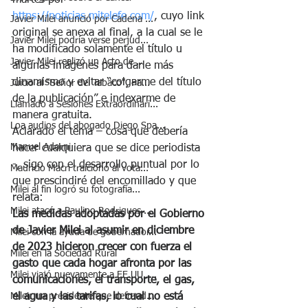
https://noticias.mitelefe.com/
, cuyo link 
Javier Milei anunció por Cadena ...
original se anexa al final, a la cual se le 
Javier Milei podría verse perjud...
ha modificado solamente el título u 
Javier Milei realizó un Acto de ...
algunas imágenes para darle más 
dinamismo y evitar “colgarme del título 
Juicio al "Señor del Tabaco", Pa...
de la publicación” e indexarme de 
Llamado a Sesiones Extraordinari...
manera gratuita.
Loa audios del abogado Diego Spa...
Aclarado el tema – cosa que debería 
Manuel Adorni
hacer cualquiera que se dice periodista 
-, sigo con el desarrollo puntual por lo 
Mauricio Macri traicionó al vota...
que prescindiré del encomillado y que 
Milei al fin logró su fotografía...
relata:
Milei atacó a Paulino Rodrigues ...
Las medidas adoptadas por el Gobierno 
de Javier Milei al asumir en diciembre 
Milei con la ayuda de gobernador...
de 2023 hicieron crecer con fuerza el 
Milei en la Sociedad Rural
gasto que cada hogar afronta por las 
Milei viajó nuevamente a EE.UU. ...
comunicaciones, el transporte, el gas, 
el agua y las tarifas, lo cual no está 
Milei: un presidente que defraud...