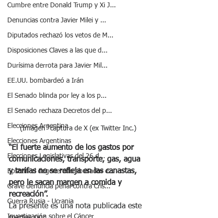
Cumbre entre Donald Trump y Xi J...
Denuncias contra Javier Milei y ...
Diputados rechazó los vetos de M...
Disposiciones Claves a las que d...
Durísima derrota para Javier Mil...
EE.UU. bombardeó a Irán
El Senado blinda por ley a los p...
El Senado rechaza Decretos del p...
Elecciones Argentina
(Imagen “captura de X (ex Twitter Inc.)
Elecciones Argentinas
“El fuerte aumento de los gastos por 
Elecciones Legislativas del 26 d...
comunicaciones, transporte, gas, agua 
y tarifas no se refleja en las canastas, 
Epstein el degenerado abusador e...
pero le sacan margen a comida y 
Grave denuncia penal contra Cris...
recreación”.
Guerra Rusia - Ucrania
La presente es una nota publicada este 
Investigación sobre el Cáncer
martes por 