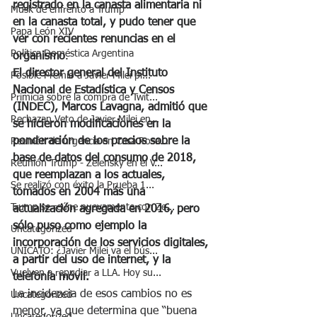
registrado en la canasta alimentaria ni 
Musk de enfrentó a Trump
en la canasta total, y pudo tener que 
Papa León XIV
ver con recientes renuncias en el 
Política Doméstica Argentina
organismo
.
El director general del Instituto 
Posible Premio a Javier Milei pr...
Nacional de Estadística y Censos 
Primicia sobre la compra de Twit...
(INDEC), Marcos Lavagna, admitió que 
Rechazan Veto de Javier Milei en...
se hicieron modificaciones en la 
ponderación de los precios sobre la 
Reunión de urgencia en Casa Rosa...
base de datos del consumo de 2018, 
Reunión Trump - Zelensky en el V...
que reemplazan a los actuales, 
Se realizó con éxito la Prueba 1...
tomados en 2004 más una 
Trump se reúne nuevamente con Ze...
actualización agregada en 2016, pero 
sólo puso como ejemplo la 
Uncategorized
incorporación de los servicios digitales, 
UNICATO: ¿Javier Milei va el bús...
a partir del uso de internet, y la 
Vuelven a repudiar a LLA. Hoy su...
telefonía móvil.
La incidencia de esos cambios no es 
Uncategorized
menor, ya que determina que “buena 