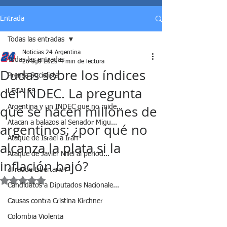
Entrada
Todas las entradas
Noticias 24 Argentina
Todas las entradas
26 ago 2025
4 min de lectura
Dudas sobre los índices
Prensa Socialista
del INDEC. La pregunta
LEGALES
que se hacen millones de
Argentina y un INDEC que no mide...
Atacan a balazos al Senador Migu...
argentinos: ¿por qué no
Ataque de Israel a Irán
alcanza la plata si la
Ataque de Javier Milei al period...
inflación bajó?
¿Fraude Libertario?
Obtuvo NaN de 5 estrellas.
Candidatos a Diputados Nacionale...
Causas contra Cristina Kirchner
Colombia Violenta