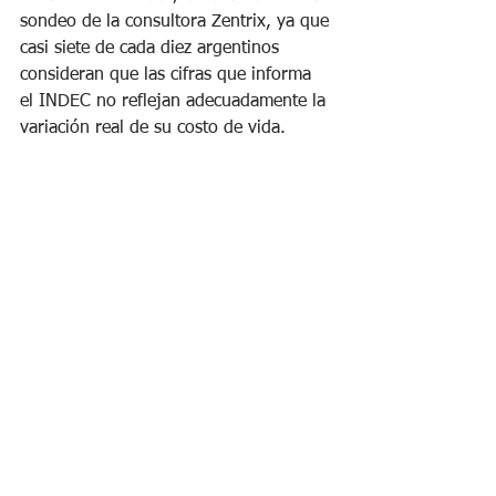
sondeo de la consultora Zentrix, ya que 
casi siete de cada diez argentinos 
consideran que las cifras que informa 
el INDEC no reflejan adecuadamente la 
variación real de su costo de vida.
La desconfianza general alcanza al 
67,4% de los encuestados, frente a un 
29,9% que sí confía en las mediciones 
del organismo estadístico.
Esta percepción está fuertemente 
atravesada por la identidad política.