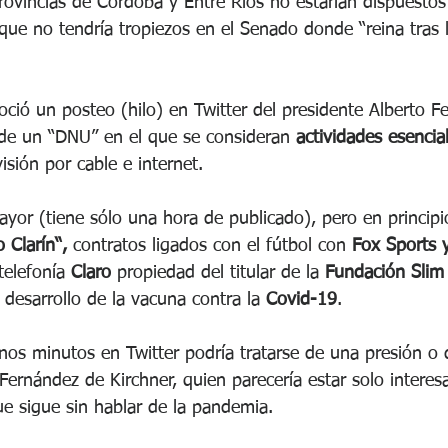
rovincias de Córdoba y Entre Ríos no estarían dispuestos 
ue no tendría tropiezos en el Senado donde “reina tras l
ció un posteo (hilo) en Twitter del presidente Alberto F
de un “DNU” en el que se consideran 
actividades esencia
evisión por cable e internet.
yor (tiene sólo una hora de publicado), pero en principio
 Clarín“,
 contratos ligados con el fútbol con 
Fox Sports 
elefonía 
Claro
 propiedad del titular de la 
Fundación Slim
desarrollo de la vacuna contra la 
Covid-19
.
nos minutos en Twitter podría tratarse de una presión o 
Fernández de Kirchner, quien parecería estar solo interes
ue sigue sin hablar de la pandemia.