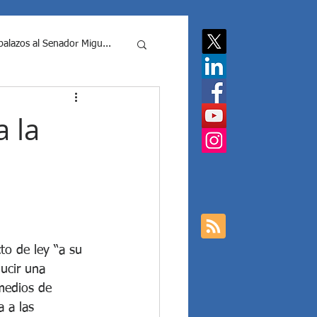
balazos al Senador Migu...
putados Nacionale...
a la
cias contra Javier Milei y ...
 Mil...
cto de ley “a su 
ducir una 
Elecciones Argentina
 medios de 
a a las 