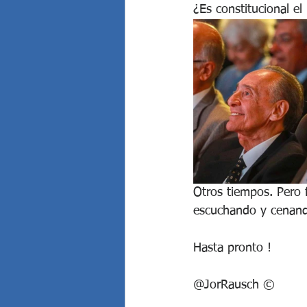
¿Es constitucional e
Otros tiempos. Pero 
escuchando y cenand
Hasta pronto !
@JorRausch ©️