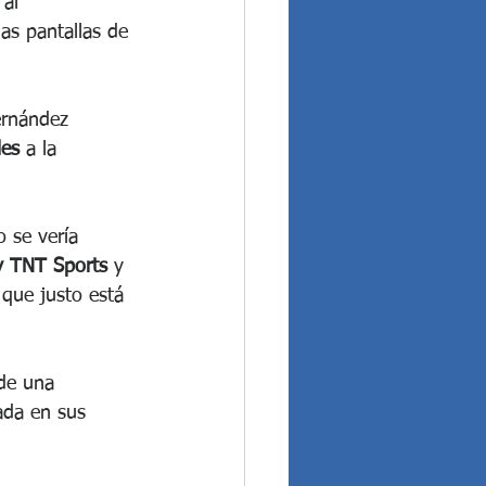
al 
as pantallas de 
ernández 
les
 a la 
 se vería 
y TNT Sports 
y 
 que justo está 
de una 
ada en sus 