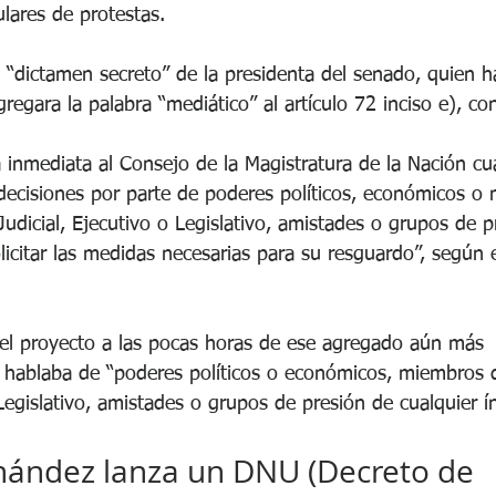
lares de protestas. 
s Legislativas del 26 d...
Epstein el degenerado abusador e...
 “dictamen secreto” de la presidenta del senado, quien ha
gregara la palabra “mediático” al artículo 72 inciso e), co
Guerra Rusia - Ucrania
Investigación sobre el Cáncer
inmediata al Consejo de la Magistratura de la Nación cua
Javier Milei podría verse perjud...
Javier Milei realizó un Acto de .
decisiones por parte de poderes políticos, económicos o 
udicial, Ejecutivo o Legislativo, amistades o grupos de p
olicitar las medidas necesarias para su resguardo”, según e
Llamado a Sesiones Extraordinari...
 el proyecto a las pocas horas de ese agregado aún más 
lo hablaba de “poderes políticos o económicos, miembros 
 Legislativo, amistades o grupos de presión de cualquier ín
nández lanza un DNU (Decreto de 