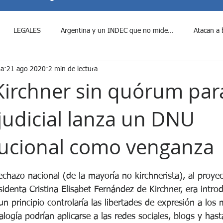
LEGALES
Argentina y un INDEC que no mide...
Atacan a 
na
21 ago 2020
2 min de lectura
e Javier Milei al period...
¿Fraude Libertario?
Candidatos a Di
 Kirchner sin quórum par
judicial lanza un DNU
Colombia Violenta
Cumbre entre Donald Trump y Xi J...
Denun
tucional como venganza
Disposiciones Claves a las que d...
Durísima derrota para Javier
rellas.
 rechazo nacional (de la mayoría no kirchnerista), al proye
identa Cristina Elisabet Fernández de Kirchner, era intro
enado blinda por ley a los p...
El Senado rechaza Decretos del p...
n principio controlaría las libertades de expresión a los
logía podrían aplicarse a las redes sociales, blogs y hast