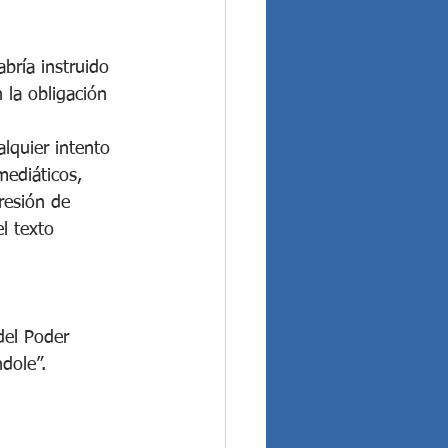
bría instruido 
n la obligación 
lquier intento 
..
mediáticos, 
resión de 
l texto 
del Poder 
dole”.