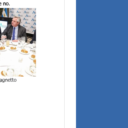
e no
. 
agnetto 