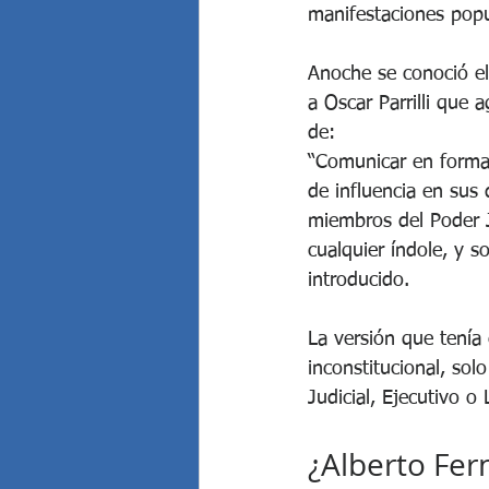
manifestaciones popu
Elecciones Argentinas
Eleccione
Anoche se conoció el
a Oscar Parrilli que a
Grave denuncia penal contra Cris...
de:
“Comunicar en forma 
Javier Milei anunció por Cadena ...
de influencia en sus 
miembros del Poder J
cualquier índole, y s
Juicio al "Señor del Tabaco", Pa...
introducido.
La versión que tenía
inconstitucional, so
Judicial, Ejecutivo o
¿Alberto Fer