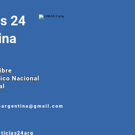
as 24
ina
ibre
tico Nacional
al
4argentina@gmail.com
oticias24arg