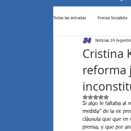
Todas las entradas
Prensa Socialista
Noticias 24 Argenti
Ataque de Israel a Irán
Ataque d
Cristina
reforma 
Causas contra Cristina Kirchner
inconsti
Diputados rechazó los vetos de M...
Obtuvo NaN de 5 est
Si algo le faltaba al
medida” de la ex pres
EE.UU. bombardeó a Irán
El S
cláusula que que en u
prensa, y que por ana