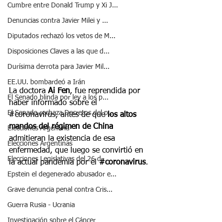
Cumbre entre Donald Trump y Xi J...
Denuncias contra Javier Milei y ...
Diputados rechazó los vetos de M...
Disposiciones Claves a las que d...
Durísima derrota para Javier Mil...
EE.UU. bombardeó a Irán
La doctora 
Ai Fen
, fue reprendida por 
El Senado blinda por ley a los p...
haber informado sobre el 
El Senado rechaza Decretos del p...
#coronavirus
, antes de que 
los altos 
mandos del régimen de China
Elecciones Argentina
admitieran la existencia de esa 
Elecciones Argentinas
enfermedad, que luego se convirtió en 
Elecciones Legislativas del 26 d...
la actual pandemia por el 
#coronavirus
.
Epstein el degenerado abusador e...
Grave denuncia penal contra Cris...
Guerra Rusia - Ucrania
Investigación sobre el Cáncer