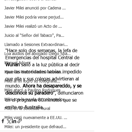
Javier Milei anunció por Cadena ...
Javier Milei podría verse perjud...
Javier Milei realizó un Acto de ...
Juicio al "Señor del Tabaco", Pa...
Llamado a Sesiones Extraordinari...
"Hace solo dos semanas, la jefa de 
Loa audios del abogado Diego Spa...
Emergencias del hospital Central de
Manuel Adorni
Wuhan
 salió a la luz pública al decir 
que las autoridades habían impedido 
Mauricio Macri traicionó al vota...
que ella y sus colegas advirtieran al 
Milei al fin logró su fotografía...
mundo. 
Ahora ha desaparecido, y se 
Milei atacó a Paulino Rodrigues ...
desconoce su paradero
", denunciaron 
Milei con la ayuda de gobernador...
en el programa 60 minutos que se 
emite en Australia.
Milei en la Sociedad Rural
Milei viajó nuevamente a EE.UU. ...
Milei: un presidente que defraud...