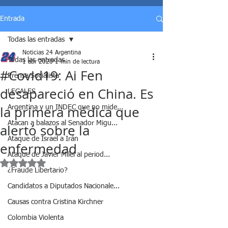
Entrada
Todas las entradas
Noticias 24 Argentina
Todas las entradas
1 abr 2020
1 min de lectura
#Covid19: Ai Fen
Prensa Socialista
desapareció en China. Es
LEGALES
la primera médica que
Argentina y un INDEC que no mide...
Atacan a balazos al Senador Migu...
alertó sobre la
Ataque de Israel a Irán
enfermedad
Ataque de Javier Milei al period...
Obtuvo NaN de 5 estrellas.
¿Fraude Libertario?
Candidatos a Diputados Nacionale...
Causas contra Cristina Kirchner
Colombia Violenta