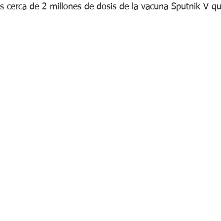
os cerca de 2 millones de dosis de la vacuna Sputnik V q
s Legislativas del 26 d...
Epstein el degenerado abusador e...
Guerra Rusia - Ucrania
Investigación sobre el Cáncer
Javier Milei podría verse perjud...
Javier Milei realizó un Acto de .
Llamado a Sesiones Extraordinari...