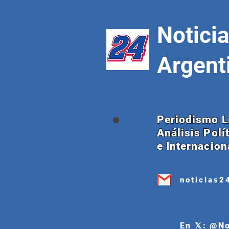
Notici
Argent
Periodismo L
Análisis Polí
e Internacion
noticias2
En 𝕏: @N