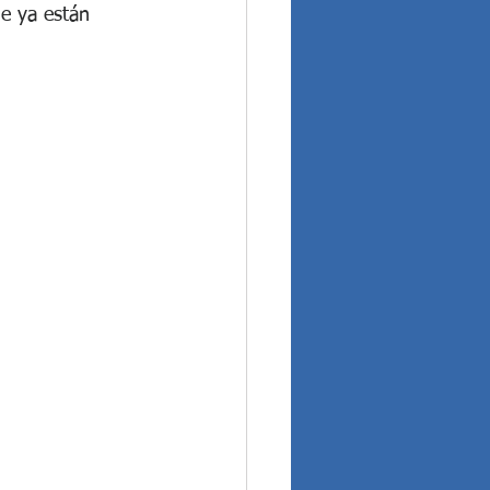
ue ya están 
..