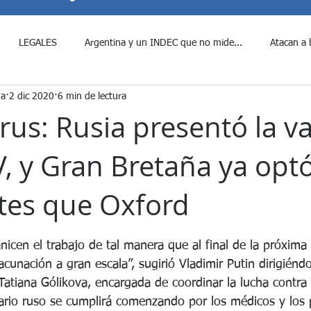
LEGALES
Argentina y un INDEC que no mide...
Atacan a 
na
2 dic 2020
6 min de lectura
e Javier Milei al period...
¿Fraude Libertario?
Candidatos a Di
rus: Rusia presentó la v
V, y Gran Bretaña ya opt
Colombia Violenta
Cumbre entre Donald Trump y Xi J...
Denun
ntes que Oxford
Disposiciones Claves a las que d...
Durísima derrota para Javier
rellas.
anicen el trabajo de tal manera que al final de la próxim
cunación a gran escala”, sugirió Vladimir Putin dirigiéndo
enado blinda por ley a los p...
El Senado rechaza Decretos del p...
Tatiana Gólikova, encargada de coordinar la lucha contra 
rio ruso se cumplirá comenzando por los médicos y los p