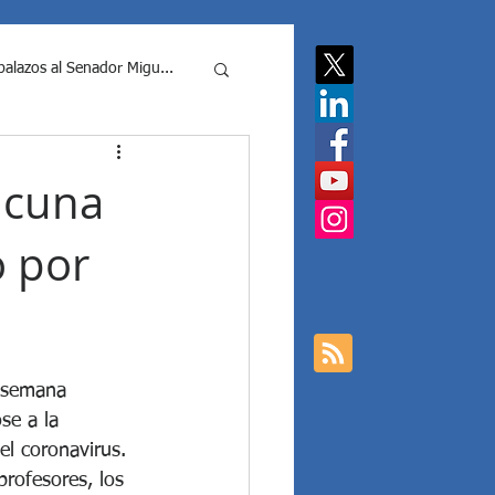
balazos al Senador Migu...
putados Nacionale...
acuna
ó por
cias contra Javier Milei y ...
 Mil...
a semana 
se a la 
Elecciones Argentina
el coronavirus. 
rofesores, los 