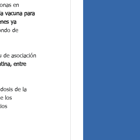
sonas en 
la vacuna para 
enes ya 
Fondo de 
u de asociación 
tina, entre 
dosis de la 
e los 
ios 