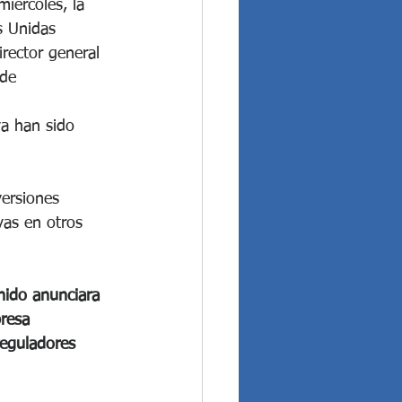
iércoles, la 
s Unidas 
irector general 
 de 
ya han sido 
ersiones 
vas en otros 
nido anunciara 
resa 
reguladores 