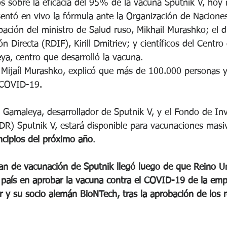
s sobre la eficacia del 95% de la vacuna Sputnik V, hoy m
entó en vivo la fórmula ante la Organización de Nacione
pación del ministro de Salud ruso, Mikhail Murashko; el d
n Directa (RDIF), Kirill Dmitriev; y científicos del Centro
ya, centro que desarrolló la vacuna.
, Mijaíl Murashko, explicó que más de 100.000 personas 
 COVID-19. 
 Gamaleya, desarrollador de Sputnik V, y el Fondo de Inv
IDR) Sputnik V, estará disponible para vacunaciones masi
incipios del próximo año
.
an de vacunación de Sputnik llegó luego de que Reino U
 país en aprobar la vacuna contra el COVID-19 de la emp
r y su socio alemán BioNTech, tras la aprobación de los 