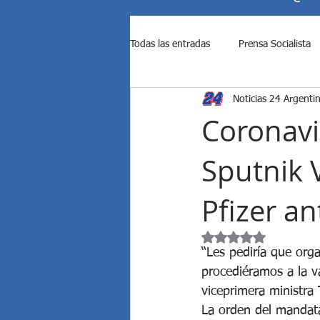
Todas las entradas
Prensa Socialista
Noticias 24 Argenti
Ataque de Israel a Irán
Ataque d
Coronavi
Sputnik 
Causas contra Cristina Kirchner
Pfizer a
Diputados rechazó los vetos de M...
Obtuvo NaN de 5 est
“Les pediría que org
procediéramos a la va
EE.UU. bombardeó a Irán
El S
viceprimera ministra 
La orden del mandata