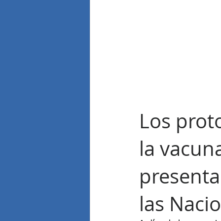
Los proto
la vacun
presenta
las Naci