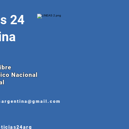
as 24
ina
ibre
tico Nacional
al
4argentina@gmail.com
oticias24arg