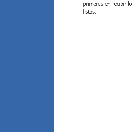
primeros en recibir l
Elecciones Argentinas
Eleccione
listas.
Grave denuncia penal contra Cris...
Javier Milei anunció por Cadena ...
Juicio al "Señor del Tabaco", Pa...