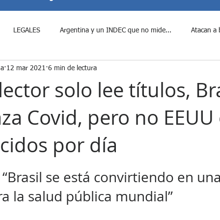
LEGALES
Argentina y un INDEC que no mide...
Atacan a 
na
12 mar 2021
6 min de lectura
e Javier Milei al period...
¿Fraude Libertario?
Candidatos a Di
ector solo lee títulos, Br
za Covid, pero no EEUU
Colombia Violenta
Cumbre entre Donald Trump y Xi J...
Denun
cidos por día
Disposiciones Claves a las que d...
Durísima derrota para Javier
rellas.
“Brasil se está convirtiendo en una
enado blinda por ley a los p...
El Senado rechaza Decretos del p...
 la salud pública mundial”