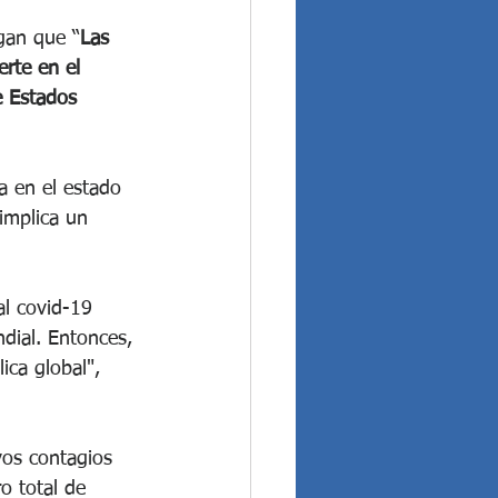
egan que “
Las 
erte en el 
e Estados 
a en el estado 
implica un 
l covid-19 
dial. Entonces, 
ica global", 
vos contagios 
o total de 