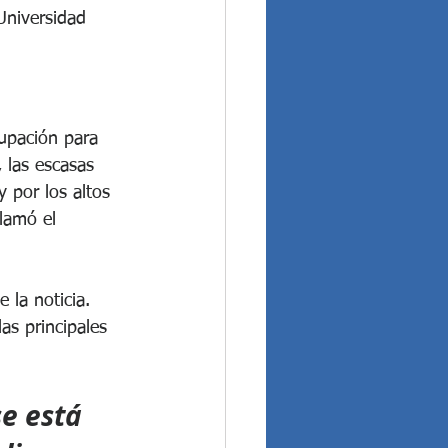
Universidad 
upación para 
 las escasas 
 por los altos 
llamó el 
 la noticia. 
s principales 
e está 