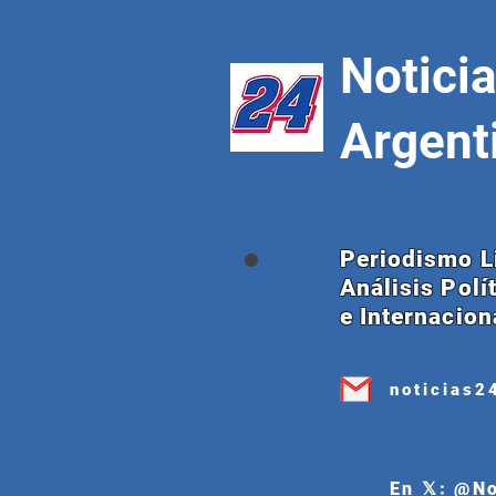
Notici
Argent
Periodismo L
Análisis Polí
e Internacion
noticias2
En 𝕏: @N