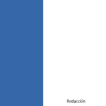
Elecciones Argentinas
Eleccione
Grave denuncia penal contra Cris...
Javier Milei anunció por Cadena ...
Juicio al "Señor del Tabaco", Pa...
Redacción 