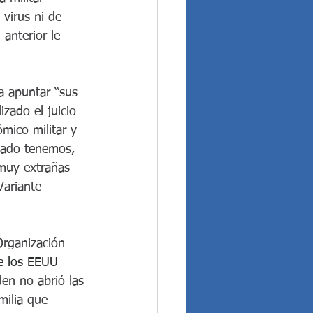
virus ni de 
anterior le 
a apuntar “sus 
zado el juicio 
mico militar y 
 lado tenemos, 
“muy extrañas 
Variante 
rganización 
e los EEUU 
den no abrió las 
milia que 