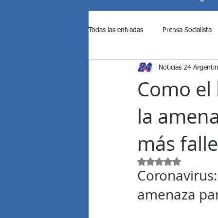
Todas las entradas
Prensa Socialista
Noticias 24 Argenti
Ataque de Israel a Irán
Ataque d
Como el l
la amena
Causas contra Cristina Kirchner
más falle
Diputados rechazó los vetos de M...
Obtuvo NaN de 5 est
Coronavirus: 
EE.UU. bombardeó a Irán
El S
amenaza para