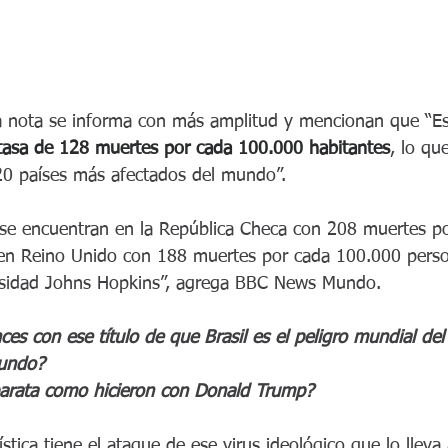
 nota se informa con más amplitud y mencionan que “Eso
 tasa de 128 muertes por cada 100.000 habitantes
, lo qu
20 países más afectados del mundo”.
 se encuentran en la República Checa con 208 muertes p
en Reino Unido con 188 muertes por cada 100.000 perso
ersidad Johns Hopkins”, agrega BBC News Mundo.
 con ese título de que Brasil es el peligro mundial del 
mundo?
barata como hicieron con Donald Trump?
tica tiene el ataque de ese virus ideológico que lo lleva a