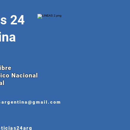
as 24
ina
ibre
tico Nacional
al
4argentina@gmail.com
oticias24arg