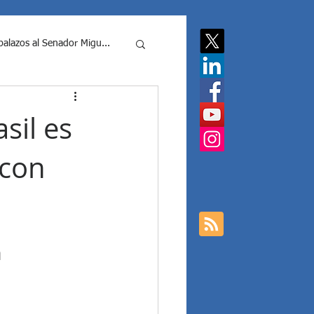
balazos al Senador Migu...
putados Nacionale...
asil es
 con
cias contra Javier Milei y ...
 Mil...
 
Elecciones Argentina