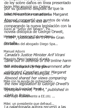
de ley sobre daños en línea presentado 
Javier Milei anunció por Cadena ...
por su gobierno después de que la 
Javier Milei podría verse perjud...
célebre escritora canadiense Margaret 
Atwood compartió sus puntos de vista 
Javier Milei realizó un Acto de ...
comparando la nueva legislación con la 
Juicio al "Señor del Tabaco", Pa...
novela distópica de George Orwell, 
Llamado a Sesiones Extraordinari...
"1984", publicada en 1949 en Gran 
Bretaña.
Loa audios del abogado Diego Spa...
Manuel Adorni
Canada's Justice Minister Arif Virani 
Mauricio Macri traicionó al vota...
came out in defense of the online harm 
bill introduced by his government after 
Milei al fin logró su fotografía...
celebrated Canadian writer Margaret 
Milei atacó a Paulino Rodrigues ...
Atwood shared her views comparing 
Milei con la ayuda de gobernador...
the new legislation to George Orwell's 
Milei en la Sociedad Rural
dystopian novel, "1984," published in 
1949 in Britain.
Milei viajó nuevamente a EE.UU. ...
Milei: un presidente que defraud...
La galardonada autora recurrió a las 