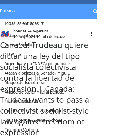
Entrada
Todas las entradas
Noticias 24 Argentina
Todas las entradas
10 may 2024
10 min de lectura
Canadá: Trudeau quiere
Prensa Socialista
dictar una ley del tipo
LEGALES
socialista colectivista
Argentina y un INDEC que no mide...
Atacan a balazos al Senador Migu...
contra la libertad de
Ataque de Israel a Irán
expresión | Canada:
Ataque de Javier Milei al period...
Trudeau wants to pass a
¿Fraude Libertario?
collectivist socialist-style
Candidatos a Diputados Nacionale...
law against freedom of
Causas contra Cristina Kirchner
expression
Colombia Violenta