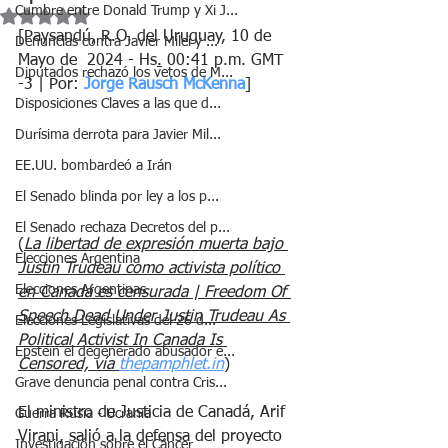
Cumbre entre Donald Trump y Xi J...
Obtuvo NaN de 5 estrellas.
[Paysandú, R.O. del Uruguay, 10 de 
Denuncias contra Javier Milei y ...
Mayo de  2024 - Hs
.
00:41 p.m. GMT 
Diputados rechazó los vetos de M...
-3 | Por: 
Jorge Rausch McKenna
] 
Disposiciones Claves a las que d...
Durísima derrota para Javier Mil...
EE.UU. bombardeó a Irán
El Senado blinda por ley a los p...
El Senado rechaza Decretos del p...
(
La libertad de expresión muerta bajo 
Elecciones Argentina
Justin Trudeau como activista político 
Elecciones Argentinas
en Canadá es censurada | Freedom Of 
Speech Dead Under Justin Trudeau As 
Elecciones Legislativas del 26 d...
Political Activist In Canada Is 
Epstein el degenerado abusador e...
Censored, vía 
thepamphlet.in
)
Grave denuncia penal contra Cris...
El ministro de Justicia de Canadá, Arif 
Guerra Rusia - Ucrania
Virani, salió a la defensa del proyecto 
Investigación sobre el Cáncer