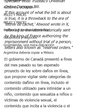
Uncategorized
Spectator titled Trudeau's Orwellian 
Online Damages Bill.
RUSIA Vs. UCRANIA
If this account of what the bill is about 
MILEI Y MACRI
is true, it is a throwback to the era of 
MILEI Y MACRI
'lettres de cachet,' Atwood wrote in X, 
referring to the letters historically sent 
Política y Economía doméstica
by the king of France authorizing the 
Geopolítica y Negocios
imprisonment without trial of a person, 
Groenlandia, una mera distracción
letters also known as "reserved orders."
Argentina debería copiar a México
El gobierno de Canadá presentó a fines 
del mes pasado su tan esperado 
proyecto de ley sobre daños en línea, 
que propone vigilar siete categorías de 
contenido dañino en línea, incluido el 
contenido utilizado para intimidar a un 
niño, contenido que sexualiza a niños o 
víctimas de violencia sexual, el 
contenido que incita a la violencia o el 