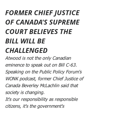
FORMER CHIEF JUSTICE 
OF CANADA'S SUPREME 
COURT BELIEVES THE 
BILL WILL BE 
CHALLENGED
Atwood is not the only Canadian 
eminence to speak out on Bill C-63.
Speaking on the Public Policy Forum's 
WONK podcast, former Chief Justice of 
Canada Beverley McLachlin said that 
society is changing.
It's our responsibility as responsible 
citizens, it's the government's 
responsibility to deal with the new 
media, the new harms, the new things 
that are developing in society. So I 