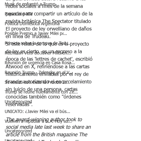
Musk de enfrentó a Trump
redes sociales a fines de la semana 
pasada para compartir un artículo de la 
Papa León XIV
revista británica The Spectator titulado 
Política Doméstica Argentina
El proyecto de ley orwelliano de daños 
Posible Premio a Javier Milei pr...
en línea de Trudeau.
Primicia sobre la compra de Twit...
Si este relato de lo que es el proyecto 
de ley es cierto, es un regreso a la 
Rechazan Veto de Javier Milei en...
época de las 'lettres de cachet', escribió 
Reunión de urgencia en Casa Rosa...
Atwood en X, refiriéndose a las cartas 
Reunión Trump - Zelensky en el V...
históricamente enviadas por el rey de 
Francia autorizando el encarcelamiento 
Se realizó con éxito la Prueba 1...
sin juicio de una persona, cartas 
Trump se reúne nuevamente con Ze...
conocidas también como "órdenes 
Uncategorized
reservadas".
UNICATO: ¿Javier Milei va el bús...
The award-winning author took to 
Vuelven a repudiar a LLA. Hoy su...
social media late last week to share an 
Uncategorized
article from the British magazine The 