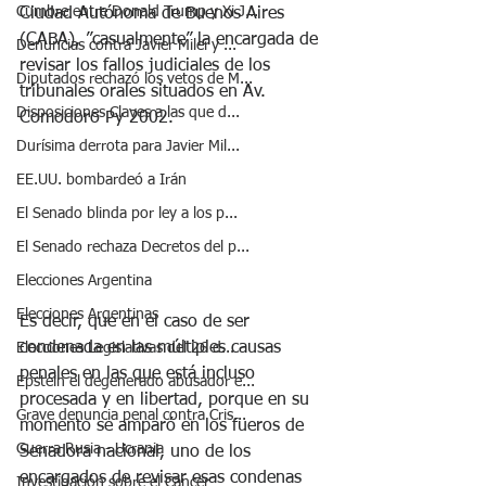
Cumbre entre Donald Trump y Xi J...
Ciudad Autónoma de Buenos Aires 
(CABA), ”casualmente” la encargada de 
Denuncias contra Javier Milei y ...
revisar los fallos judiciales de los 
Diputados rechazó los vetos de M...
tribunales orales situados en Av. 
Disposiciones Claves a las que d...
Comodoro Py 2002.
Durísima derrota para Javier Mil...
EE.UU. bombardeó a Irán
El Senado blinda por ley a los p...
El Senado rechaza Decretos del p...
Elecciones Argentina
Elecciones Argentinas
Es decir, que en el caso de ser 
condenada en las múltiples causas 
Elecciones Legislativas del 26 d...
penales en las que está incluso 
Epstein el degenerado abusador e...
procesada y en libertad, porque en su 
Grave denuncia penal contra Cris...
momento se amparó en los fueros de 
Guerra Rusia - Ucrania
Senadora nacional, uno de los 
encargados de revisar esas condenas 
Investigación sobre el Cáncer