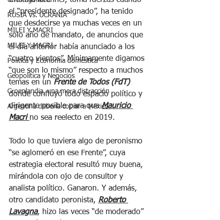
Cristina Kirchner, toma fuerzas cuando 
Uncategorized
el “presidente designado”, ha tenido 
RUSIA Vs. UCRANIA
que desdecirse ya muchas veces en un 
MILEI Y MACRI
solo año de mandato, de anuncios que 
MILEI Y MACRI
el día anterior había anunciado a los 
“cuatro vientos”. Mínimamente digamos 
Política y Economía doméstica
“que son lo mismo” respecto a muchos 
Geopolítica y Negocios
temas en un 
Frente de Todos (FdT)
Groenlandia, una mera distracción
donde confluyó todo espacio político y 
dirigente posible para que 
Mauricio 
Argentina debería copiar a México
Macri 
no sea reelecto en 2019.
Todo lo que tuviera algo de peronismo 
“se aglomeró en ese Frente”, cuya 
estrategia electoral resultó muy buena, 
mirándola con ojo de consultor y 
analista político. Ganaron. Y además, 
otro candidato peronista, 
Roberto 
Lavagna
, hizo las veces “de moderado” 