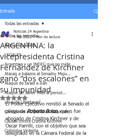
Entrada
Todas las entradas
Noticias 24 Argentina
Todas las entradas
4 feb 2021
7 min de lectura
ARGENTINA: la
Prensa Socialista
vicepresidenta Cristina
LEGALES
Fernández de Kirchner
Argentina y un INDEC que no mide...
Atacan a balazos al Senador Migu...
ganó “dos escalones” en
Ataque de Israel a Irán
su impunidad
Ataque de Javier Milei al period...
Obtuvo NaN de 5 estrellas.
¿Fraude Libertario?
El Poder Ejecutivo remitió al Senado el 
pliego de 
Roberto Boico
, quien fue 
Candidatos a Diputados Nacionale...
abogado de Cristina Kirchner y de 
Causas contra Cristina Kirchner
Oscar Parrilli, con el objetivo que sea 
Colombia Violenta
designado en la Cámara Federal de la 