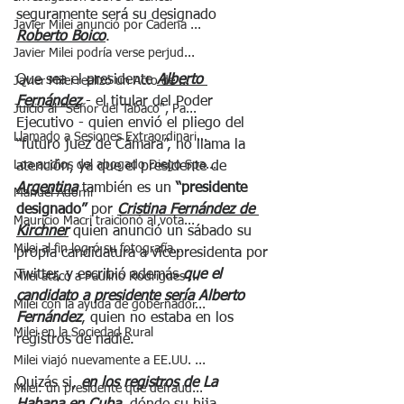
seguramente será su designado 
Javier Milei anunció por Cadena ...
Roberto Boico
. 
Javier Milei podría verse perjud...
Que sea el presidente 
Alberto 
Javier Milei realizó un Acto de ...
Fernández
 - el titular del Poder 
Juicio al "Señor del Tabaco", Pa...
Ejecutivo - quien envió el pliego del 
Llamado a Sesiones Extraordinari...
“futuro juez de Cámara”, no llama la 
Loa audios del abogado Diego Spa...
atención, ya que el presidente de 
Argentina
 también es un 
“presidente 
Manuel Adorni
designado”
 por 
Cristina Fernández de 
Mauricio Macri traicionó al vota...
Kirchner
 quien anunció un sábado su 
Milei al fin logró su fotografía...
propia candidatura a vicepresidenta por 
Twitter, y escribió además 
que el 
Milei atacó a Paulino Rodrigues ...
candidato a presidente sería Alberto 
Milei con la ayuda de gobernador...
Fernández
, quien no estaba en los 
Milei en la Sociedad Rural
registros de nadie. 
Milei viajó nuevamente a EE.UU. ...
Quizás si, 
en los registros de La 
Milei: un presidente que defraud...