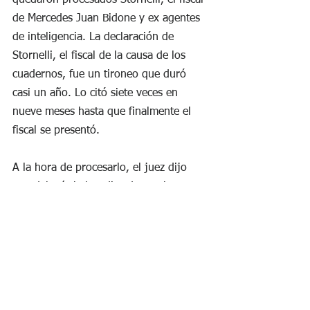
quedaron procesados Stornelli, el fiscal 
de Mercedes Juan Bidone y ex agentes 
de inteligencia. La declaración de 
Stornelli, el fiscal de la causa de los 
cuadernos, fue un tironeo que duró 
casi un año. Lo citó siete veces en 
nueve meses hasta que finalmente el 
fiscal se presentó.
A la hora de procesarlo, el juez dijo 
que debería haber dictado por los 
hechos su prisión preventiva pero no lo 
hacía por los fueros como fiscal, hasta 
que se termine el proceso en su contra 
en la Procuración General. Stornelli lo 
acusó de ser un juez de “Justicia 
Legítima” y lo denunció en la llamada 